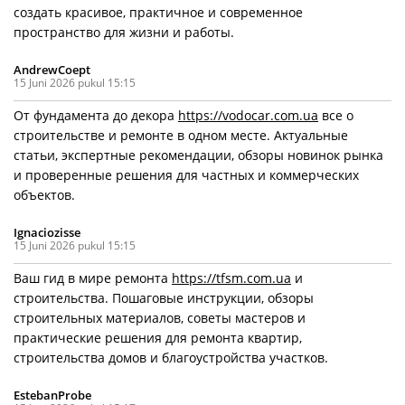
создать красивое, практичное и современное
пространство для жизни и работы.
AndrewCoept
15 Juni 2026 pukul 15:15
От фундамента до декора
https://vodocar.com.ua
все о
строительстве и ремонте в одном месте. Актуальные
статьи, экспертные рекомендации, обзоры новинок рынка
и проверенные решения для частных и коммерческих
объектов.
Ignaciozisse
15 Juni 2026 pukul 15:15
Ваш гид в мире ремонта
https://tfsm.com.ua
и
строительства. Пошаговые инструкции, обзоры
строительных материалов, советы мастеров и
практические решения для ремонта квартир,
строительства домов и благоустройства участков.
EstebanProbe