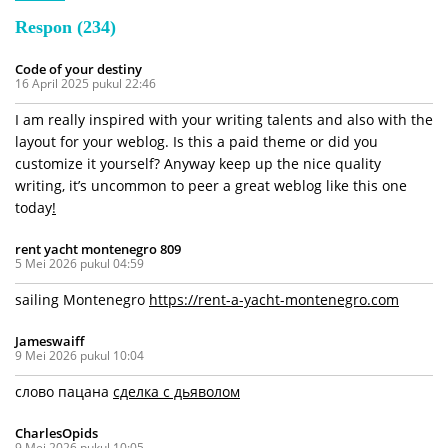
Respon (234)
Code of your destiny
16 April 2025 pukul 22:46
I am really inspired with your writing talents and also with the
layout for your weblog. Is this a paid theme or did you
customize it yourself? Anyway keep up the nice quality
writing, it’s uncommon to peer a great weblog like this one
today
!
rent yacht montenegro 809
5 Mei 2026 pukul 04:59
sailing Montenegro
https://rent-a-yacht-montenegro.com
Jameswaiff
9 Mei 2026 pukul 10:04
слово пацана
сделка с дьяволом
CharlesOpids
9 Mei 2026 pukul 10:05