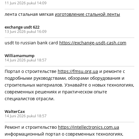
11 Juni 2026 pukul 14:09
лента стальная мягкая
изготовление стальной ленты
exchange usdt 622
13 Juni 2026 pukul 16:09
usdt to russian bank card
https://exchange-usdt-cash.com
Williamamump
14 Juni 2026 pukul 18:57
Портал о строительстве
https://fmsu.org.ua
и ремонте с
подробными руководствами, обзорами оборудования и
строительных материалов. Узнавайте о новых технологиях,
современных решениях и практическом опыте
специалистов отрасли.
WalterCax
14 Juni 2026 pukul 18:57
Ремонт и строительство
https://intellectronics.com.ua
информационный портал о современных технологиях,