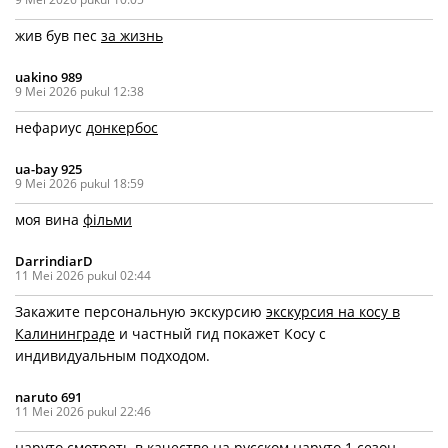
жив був пес
за жизнь
uakino 989
9 Mei 2026 pukul 12:38
нефариус
донкербос
ua-bay 925
9 Mei 2026 pukul 18:59
моя вина
фільми
DarrindiarD
11 Mei 2026 pukul 02:44
Закажите персональную экскурсию
экскурсия на косу в
Калининграде
и частный гид покажет Косу с
индивидуальным подходом.
naruto 691
11 Mei 2026 pukul 22:46
наруто смотреть в качестве на русском
наруто 1 сезон