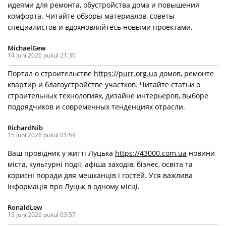
идеями для ремонта, обустройства дома и повышения
комфорта. Читайте обзоры материалов, советы
специалистов и вдохновляйтесь новыми проектами.
MichaelGew
14 Juni 2026 pukul 21:30
Портал о строительстве
https://purr.org.ua
домов, ремонте
квартир и благоустройстве участков. Читайте статьи о
строительных технологиях, дизайне интерьеров, выборе
подрядчиков и современных тенденциях отрасли.
RichardNib
15 Juni 2026 pukul 01:59
Ваш провідник у житті Луцька
https://43000.com.ua
новини
міста, культурні події, афіша заходів, бізнес, освіта та
корисні поради для мешканців і гостей. Уся важлива
інформація про Луцьк в одному місці.
RonaldLew
15 Juni 2026 pukul 03:57