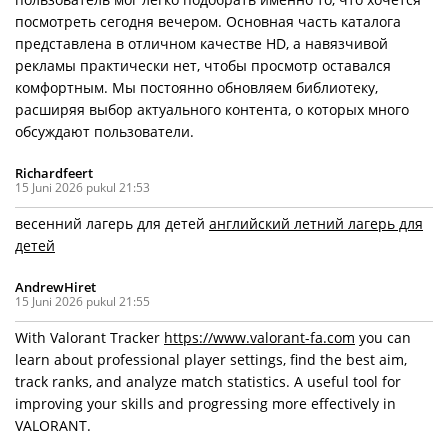
посмотреть сегодня вечером. Основная часть каталога
представлена в отличном качестве HD, а навязчивой
рекламы практически нет, чтобы просмотр оставался
комфортным. Мы постоянно обновляем библиотеку,
расширяя выбор актуального контента, о которых много
обсуждают пользователи.
Richardfeert
15 Juni 2026 pukul 21:53
весенний лагерь для детей
английский летний лагерь для
детей
AndrewHiret
15 Juni 2026 pukul 21:55
With Valorant Tracker
https://www.valorant-fa.com
you can
learn about professional player settings, find the best aim,
track ranks, and analyze match statistics. A useful tool for
improving your skills and progressing more effectively in
VALORANT.