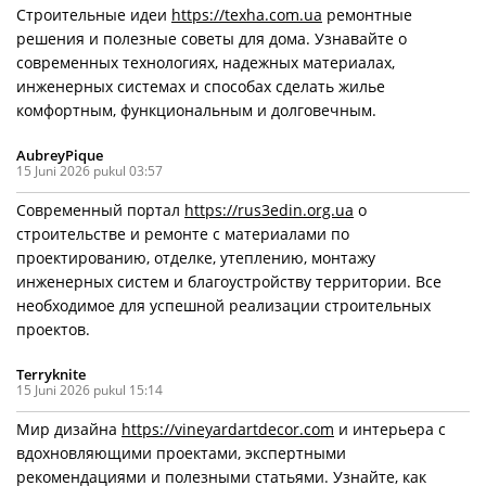
Строительные идеи
https://texha.com.ua
ремонтные
решения и полезные советы для дома. Узнавайте о
современных технологиях, надежных материалах,
инженерных системах и способах сделать жилье
комфортным, функциональным и долговечным.
AubreyPique
15 Juni 2026 pukul 03:57
Современный портал
https://rus3edin.org.ua
о
строительстве и ремонте с материалами по
проектированию, отделке, утеплению, монтажу
инженерных систем и благоустройству территории. Все
необходимое для успешной реализации строительных
проектов.
Terryknite
15 Juni 2026 pukul 15:14
Мир дизайна
https://vineyardartdecor.com
и интерьера с
вдохновляющими проектами, экспертными
рекомендациями и полезными статьями. Узнайте, как