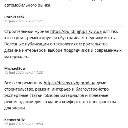
автомобильного рынка.
FrankTeesk
15 Juni 2026 pukul 17:27
Строительный журнал
https://buildingtips.kyiv.ua
для тех,
кто строит, ремонтирует и обустраивает недвижимость.
Полезные публикации о технологиях строительства,
дизайне интерьеров, выборе подрядчиков и современных
материалах.
MichaelSow
15 Juni 2026 pukul 17:28
Все о современном
https://dcsms.uzhgorod.ua
доме:
строительство, ремонт, интерьер и благоустройство.
Экспертные статьи, обзоры материалов и полезные
рекомендации для создания комфортного пространства
для жизни.
KennethHiz
15 Juni 2026 pukul 19:50