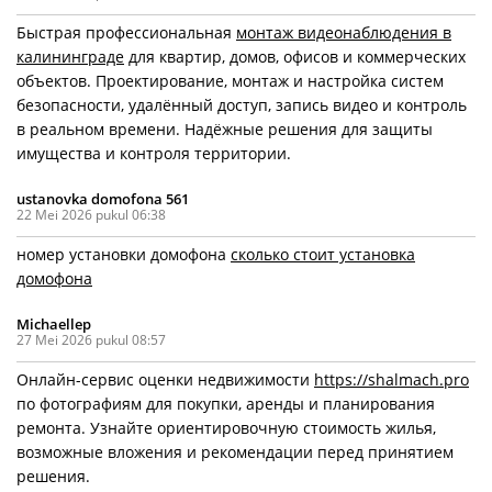
Быстрая профессиональная
монтаж видеонаблюдения в
калининграде
для квартир, домов, офисов и коммерческих
объектов. Проектирование, монтаж и настройка систем
безопасности, удалённый доступ, запись видео и контроль
в реальном времени. Надёжные решения для защиты
имущества и контроля территории.
ustanovka domofona 561
22 Mei 2026 pukul 06:38
номер установки домофона
сколько стоит установка
домофона
Michaellep
27 Mei 2026 pukul 08:57
Онлайн-сервис оценки недвижимости
https://shalmach.pro
по фотографиям для покупки, аренды и планирования
ремонта. Узнайте ориентировочную стоимость жилья,
возможные вложения и рекомендации перед принятием
решения.