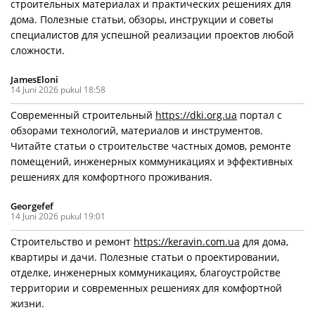
строительных материалах и практических решениях для
дома. Полезные статьи, обзоры, инструкции и советы
специалистов для успешной реализации проектов любой
сложности.
JamesEloni
14 Juni 2026 pukul 18:58
Современный строительный
https://dki.org.ua
портал с
обзорами технологий, материалов и инструментов.
Читайте статьи о строительстве частных домов, ремонте
помещений, инженерных коммуникациях и эффективных
решениях для комфортного проживания.
Georgefef
14 Juni 2026 pukul 19:01
Строительство и ремонт
https://keravin.com.ua
для дома,
квартиры и дачи. Полезные статьи о проектировании,
отделке, инженерных коммуникациях, благоустройстве
территории и современных решениях для комфортной
жизни.