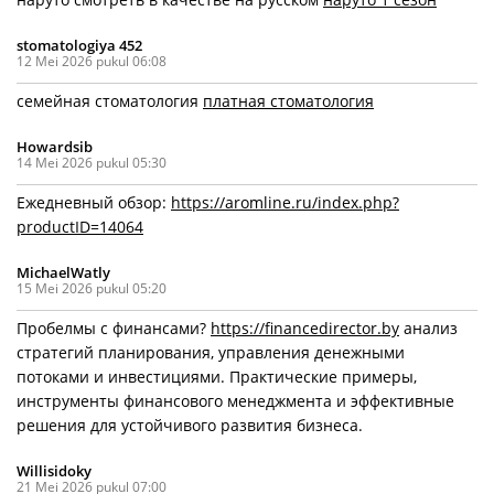
stomatologiya 452
12 Mei 2026 pukul 06:08
семейная стоматология
платная стоматология
Howardsib
14 Mei 2026 pukul 05:30
Ежедневный обзор:
https://aromline.ru/index.php?
productID=14064
MichaelWatly
15 Mei 2026 pukul 05:20
Пробелмы с финансами?
https://financedirector.by
анализ
стратегий планирования, управления денежными
потоками и инвестициями. Практические примеры,
инструменты финансового менеджмента и эффективные
решения для устойчивого развития бизнеса.
Willisidoky
21 Mei 2026 pukul 07:00