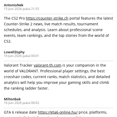
AntonioNek
15 Juni 2026 pukul 21:55
The CS2 Pro
https://counter-strike.ch
portal features the latest
Counter-Strike 2 news, live match results, tournament
schedules, and analysis. Learn about professional scene
events, team rankings, and the top stories from the world of
CS2.
LowellZophy
16 Juni 2026 pukul 00:01
Valorant Tracker
valorant-th.com
is your companion in the
world of VALORANT. Professional player settings, the best
crosshair codes, current ranks, match statistics, and detailed
analytics will help you improve your gaming skills and climb
the ranking ladder faster.
Miltonbak
16 Juni 2026 pukul 00:02
GTA 6 release date
https://gta6-online.hu/
price, platforms,