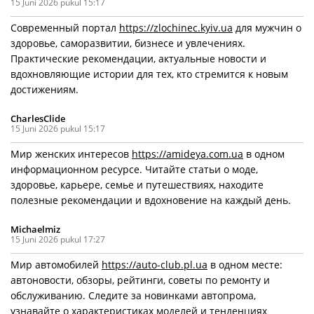
15 Juni 2026 pukul 15:17
Современный портал
https://zlochinec.kyiv.ua
для мужчин о
здоровье, саморазвитии, бизнесе и увлечениях.
Практические рекомендации, актуальные новости и
вдохновляющие истории для тех, кто стремится к новым
достижениям.
CharlesClide
15 Juni 2026 pukul 15:17
Мир женских интересов
https://amideya.com.ua
в одном
информационном ресурсе. Читайте статьи о моде,
здоровье, карьере, семье и путешествиях, находите
полезные рекомендации и вдохновение на каждый день.
Michaelmiz
15 Juni 2026 pukul 17:27
Мир автомобилей
https://auto-club.pl.ua
в одном месте:
автоновости, обзоры, рейтинги, советы по ремонту и
обслуживанию. Следите за новинками автопрома,
узнавайте о характеристиках моделей и тенденциях