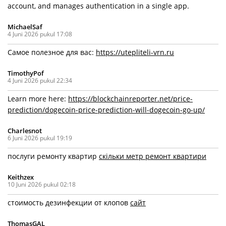
account, and manages authentication in a single app.
MichaelSaf
4 Juni 2026 pukul 17:08
Самое полезное для вас:
https://utepliteli-vrn.ru
TimothyPof
4 Juni 2026 pukul 22:34
Learn more here:
https://blockchainreporter.net/price-
prediction/dogecoin-price-prediction-will-dogecoin-go-up/
Charlesnot
6 Juni 2026 pukul 19:19
послуги ремонту квартир
скільки метр ремонт квартири
Keithzex
10 Juni 2026 pukul 02:18
стоимость дезинфекции от клопов
сайт
ThomasGAL