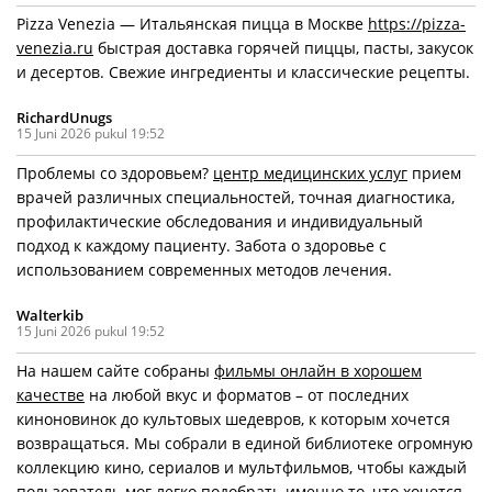
Pizza Venezia — Итальянская пицца в Москве
https://pizza-
venezia.ru
быстрая доставка горячей пиццы, пасты, закусок
и десертов. Свежие ингредиенты и классические рецепты.
RichardUnugs
15 Juni 2026 pukul 19:52
Проблемы со здоровьем?
центр медицинских услуг
прием
врачей различных специальностей, точная диагностика,
профилактические обследования и индивидуальный
подход к каждому пациенту. Забота о здоровье с
использованием современных методов лечения.
Walterkib
15 Juni 2026 pukul 19:52
На нашем сайте собраны
фильмы онлайн в хорошем
качестве
на любой вкус и форматов – от последних
киноновинок до культовых шедевров, к которым хочется
возвращаться. Мы собрали в единой библиотеке огромную
коллекцию кино, сериалов и мультфильмов, чтобы каждый
пользователь мог легко подобрать именно то, что хочется