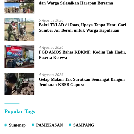
dan Warga Selesaikan Harapan Bersama
5 Agustus 2026
Bakti TNI AD di Raas, Upaya Tanpa Henti Cari
Sumber Air Bersih untuk Warga Kepulauan
4 Agustus 2026
FGD AMOS Bahas KDKMP, Kodim Tak Hadir,
Peserta Kecewa
4 Agustus 2026
Gelap Malam Tak Surutkan Semangat Bangun
Jembatan KBSB Gapura
Popular Tags
Sumenep
PAMEKASAN
SAMPANG