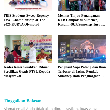
FIES Students Sweep Regency-
Menkes Tinjau Penanganan
Level Championship at The
KLB Campak di Sumenep,
2026 KURVA Olympiad
Kasdim 0827/Sumenep Turut
Mendampingi
Kades Kecer Serahkan Ribuan
Penghasil Sapi Potong dan Ikan
Sertifikat Gratis PTSL Kepada
Terbesar di Jatim, Pemkab
Masyarakat
Sumenep Raih Penghargaan
Bergengsi
Tinggalkan Balasan
Alamat email Anda tidak akan dipublikasikan.
Ruas yang