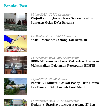
Popular Post
16 Juni 2023
32130 Komentar
Wujudkan Ungkapan Rasa Syukur, Kodim
Sumenep Gelar Do’a Bersama
13 Oktober 2017
30651 Komentar
Sadis!, Membacok Orang Tak Bersalah
28 November 2022
26515 Komentar
BPPKAD Sumenep Terus Melakukan Trobosan
Maksimalkan Pelayanan Percepatan BPHTB
29 Juni 2022
21848 Komentar
Pabrik Air Mineral CV Adi Poday Tirta Utama
Tak Punya IPAL, Limbah Buat Mandi
17 November 2023
21523 Komentar
Kodam V Brawijaya Ekspor Perdana 27 Ton