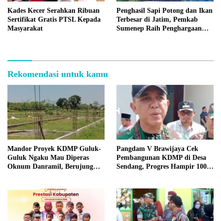
Kades Kecer Serahkan Ribuan
Penghasil Sapi Potong dan Ikan
Sertifikat Gratis PTSL Kepada
Terbesar di Jatim, Pemkab
Masyarakat
Sumenep Raih Penghargaan
Bergengsi
Rekomendasi untuk kamu
Mandor Proyek KDMP Guluk-
Pangdam V Brawijaya Cek
Guluk Ngaku Mau Diperas
Pembangunan KDMP di Desa
Oknum Danramil, Berujung
Sendang, Progres Hampir 100
Usir Pekerja?
Persen