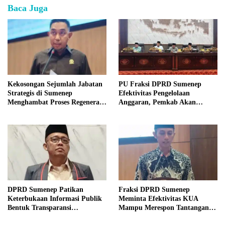
Baca Juga
Kekosongan Sejumlah Jabatan
PU Fraksi DPRD Sumenep
Strategis di Sumenep
Efektivitas Pengelolaan
Menghambat Proses Regenerasi
Anggaran, Pemkab Akan
Kepemimpinan.
Perbaikan Betkala
DPRD Sumenep Patikan
Fraksi DPRD Sumenep
Keterbukaan Informasi Publik
Meminta Efektivitas KUA
Bentuk Transparansi
Mampu Merespon Tantangan
Masyarakat
Ekonomi