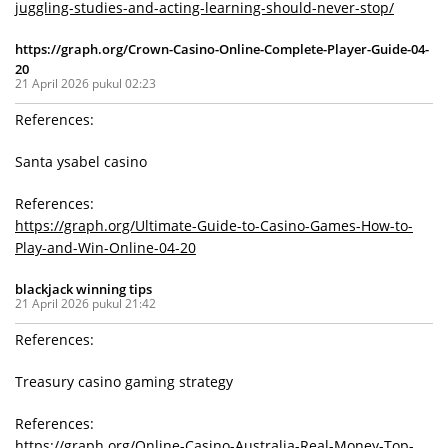
juggling-studies-and-acting-learning-should-never-stop/
https://graph.org/Crown-Casino-Online-Complete-Player-Guide-04-
20
21 April 2026 pukul 02:23
References:
Santa ysabel casino
References:
https://graph.org/Ultimate-Guide-to-Casino-Games-How-to-
Play-and-Win-Online-04-20
blackjack winning tips
21 April 2026 pukul 21:42
References:
Treasury casino gaming strategy
References:
https://graph.org/Online-Casino-Australia-Real-Money-Top-