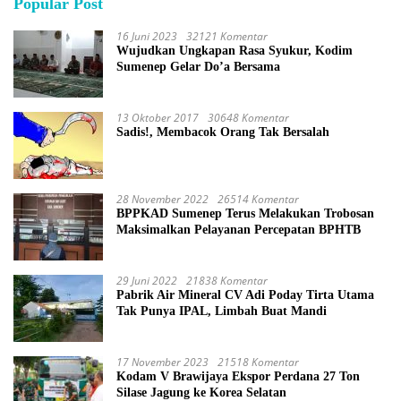
Popular Post
16 Juni 2023
32121 Komentar
Wujudkan Ungkapan Rasa Syukur, Kodim
Sumenep Gelar Do’a Bersama
13 Oktober 2017
30648 Komentar
Sadis!, Membacok Orang Tak Bersalah
28 November 2022
26514 Komentar
BPPKAD Sumenep Terus Melakukan Trobosan
Maksimalkan Pelayanan Percepatan BPHTB
29 Juni 2022
21838 Komentar
Pabrik Air Mineral CV Adi Poday Tirta Utama
Tak Punya IPAL, Limbah Buat Mandi
17 November 2023
21518 Komentar
Kodam V Brawijaya Ekspor Perdana 27 Ton
Silase Jagung ke Korea Selatan