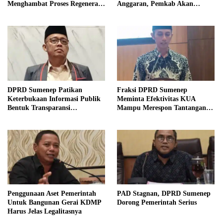
Menghambat Proses Regenerasi
Anggaran, Pemkab Akan
Kepemimpinan.
Perbaikan Betkala
DPRD Sumenep Patikan
Fraksi DPRD Sumenep
Keterbukaan Informasi Publik
Meminta Efektivitas KUA
Bentuk Transparansi
Mampu Merespon Tantangan
Masyarakat
Ekonomi
Penggunaan Aset Pemerintah
PAD Stagnan, DPRD Sumenep
Untuk Bangunan Gerai KDMP
Dorong Pemerintah Serius
Harus Jelas Legalitasnya