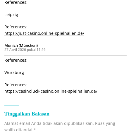
References:
Leipzig
References:
https://just-casino.online-spielhallen.de/
Munich (München)
27 April 2026 pukul 11:56
References:
Würzburg
References:
https://casinoluck-casino.online-spielhallen.de/
Tinggalkan Balasan
Alamat email Anda tidak akan dipublikasikan.
Ruas yang
wajib ditandai
*