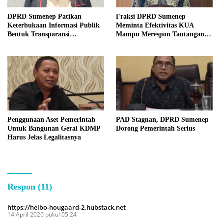
DPRD Sumenep Patikan
Fraksi DPRD Sumenep
Keterbukaan Informasi Publik
Meminta Efektivitas KUA
Bentuk Transparansi
Mampu Merespon Tantangan
Masyarakat
Ekonomi
Penggunaan Aset Pemerintah
PAD Stagnan, DPRD Sumenep
Untuk Bangunan Gerai KDMP
Dorong Pemerintah Serius
Harus Jelas Legalitasnya
Respon (11)
https://helbo-hougaard-2.hubstack.net
14 April 2026 pukul 05:24