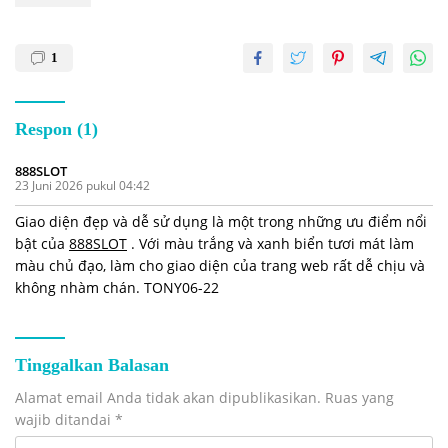
1
Respon (1)
888SLOT
23 Juni 2026 pukul 04:42
Giao diện đẹp và dễ sử dụng là một trong những ưu điểm nổi
bật của
888SLOT
. Với màu trắng và xanh biển tươi mát làm
màu chủ đạo, làm cho giao diện của trang web rất dễ chịu và
không nhàm chán. TONY06-22
Tinggalkan Balasan
Alamat email Anda tidak akan dipublikasikan.
Ruas yang
wajib ditandai
*