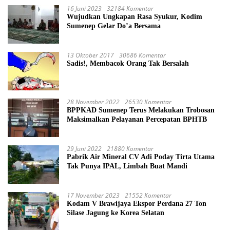
16 Juni 2023
32184 Komentar
Wujudkan Ungkapan Rasa Syukur, Kodim
Sumenep Gelar Do’a Bersama
13 Oktober 2017
30686 Komentar
Sadis!, Membacok Orang Tak Bersalah
28 November 2022
26530 Komentar
BPPKAD Sumenep Terus Melakukan Trobosan
Maksimalkan Pelayanan Percepatan BPHTB
29 Juni 2022
21880 Komentar
Pabrik Air Mineral CV Adi Poday Tirta Utama
Tak Punya IPAL, Limbah Buat Mandi
17 November 2023
21552 Komentar
Kodam V Brawijaya Ekspor Perdana 27 Ton
Silase Jagung ke Korea Selatan