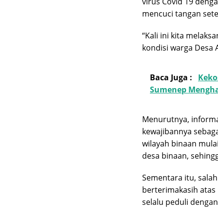
virus Covid 19 deng
mencuci tangan sete
“Kali ini kita melak
kondisi warga Desa A
Baca Juga :
Keko
Sumenep Mengha
Menurutnya, informa
kewajibannya sebaga
wilayah binaan mulai
desa binaan, sehing
Sementara itu, sala
berterimakasih atas
selalu peduli deng