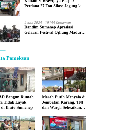
Kodam V Brawijaya Ekspor
Perdana 27 Ton Silase Jagung ke
Korea Selatan
9 Juni 2024
19144 Komentar
Dandim Sumenep Apresiasi
Gelaran Festival Ojhung Madura
di Batu Putih
ita Pameksan
 AD Bangun Rumah
Merah Putih Menyala di
a Tidak Layak
Jembatan Karang, TNI
 di Bluto Sumenep
dan Warga Selesaikan
Harapan Bersama