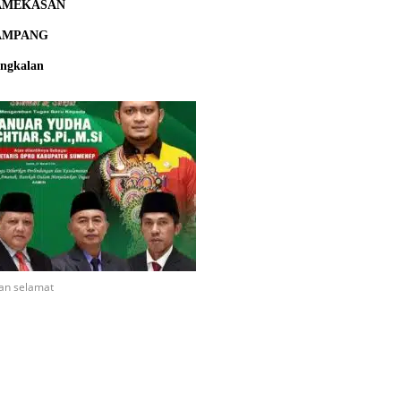
AMEKASAN
AMPANG
ngkalan
an selamat