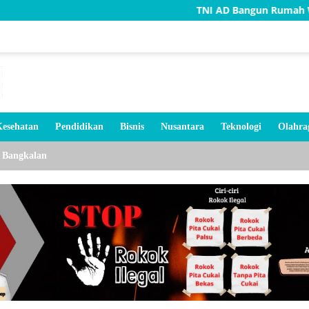
TNI AD Bangun Rumah Warga Tidak L
esehatan
Pendidikan
Bisnis
Nusantara
Teknologi
Olahra
Bangkalan