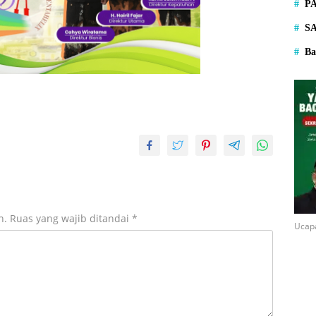
P
S
Ba
n.
Ruas yang wajib ditandai
*
Ucap