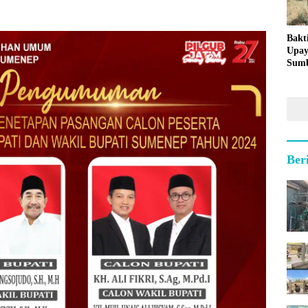
Bakt
Upay
Sumb
untu
Kepu
Ber