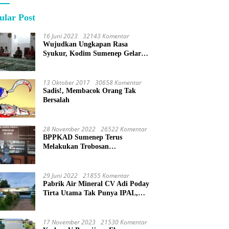
ular Post
16 Juni 2023
32143 Komentar
Wujudkan Ungkapan Rasa
Syukur, Kodim Sumenep Gelar
Do’a Bersama
13 Oktober 2017
30658 Komentar
Sadis!, Membacok Orang Tak
Bersalah
28 November 2022
26522 Komentar
BPPKAD Sumenep Terus
Melakukan Trobosan
Maksimalkan Pelayanan
Percepatan BPHTB
29 Juni 2022
21855 Komentar
Pabrik Air Mineral CV Adi Poday
Tirta Utama Tak Punya IPAL,
Limbah Buat Mandi
17 November 2023
21530 Komentar