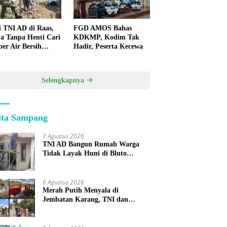
i TNI AD di Raas,
FGD AMOS Bahas
a Tanpa Henti Cari
KDKMP, Kodim Tak
er Air Bersih
Hadir, Peserta Kecewa
k Warga
lauan
Selengkapnya
ita Sampang
7 Agustus 2026
TNI AD Bangun Rumah Warga
Tidak Layak Huni di Bluto
Sumenep
6 Agustus 2026
Merah Putih Menyala di
Jembatan Karang, TNI dan
Warga Selesaikan Harapan
Bersama