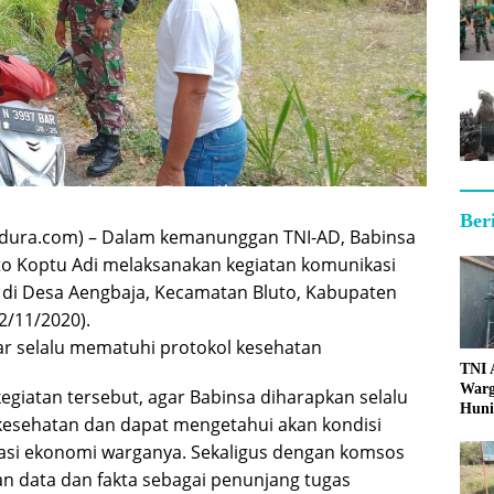
Ber
ura.com) – Dalam kemanunggan TNI-AD, Babinsa
to Koptu Adi melaksanakan kegiatan komunikasi
 di Desa Aengbaja, Kecamatan Bluto, Kabupaten
/11/2020).
gar selalu mematuhi protokol kesehatan
TNI
Warg
giatan tersebut, agar Babinsa diharapkan selalu
Huni
kesehatan dan dapat mengetahui akan kondisi
asi ekonomi warganya. Sekaligus dengan komsos
 data dan fakta sebagai penunjang tugas