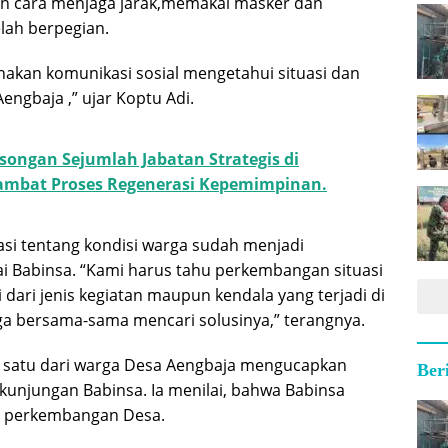
an cara menjaga jarak,memakai masker dan
lah berpegian.
sanakan komunikasi sosial mengetahui situasi dan
engbaja ,” ujar Koptu Adi.
songan Sejumlah Jabatan Strategis di
mbat Proses Regenerasi Kepemimpinan.
si tentang kondisi warga sudah menjadi
i Babinsa. “Kami harus tahu perkembangan situasi
 dari jenis kegiatan maupun kendala yang terjadi di
ga bersama-sama mencari solusinya,” terangnya.
h satu dari warga Desa Aengbaja mengucapkan
Ber
 kunjungan Babinsa. Ia menilai, bahwa Babinsa
an perkembangan Desa.