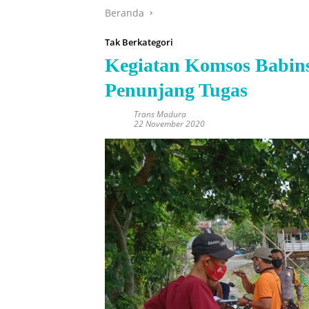
Beranda
Tak Berkategori
Kegiatan Komsos Babins
Penunjang Tugas
Trans Madura
22 November 2020