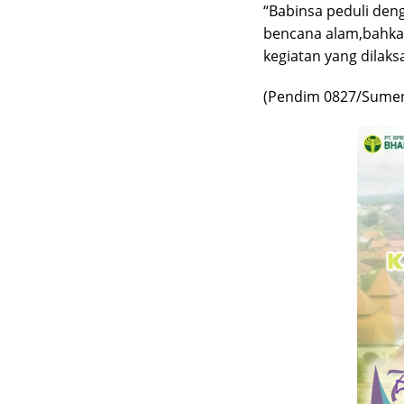
“Babinsa peduli den
bencana alam,bahka
kegiatan yang dilak
(Pendim 0827/Sume