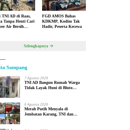
i TNI AD di Raas,
FGD AMOS Bahas
a Tanpa Henti Cari
KDKMP, Kodim Tak
er Air Bersih
Hadir, Peserta Kecewa
k Warga
lauan
Selengkapnya
ita Sampang
7 Agustus 2026
TNI AD Bangun Rumah Warga
Tidak Layak Huni di Bluto
Sumenep
6 Agustus 2026
Merah Putih Menyala di
Jembatan Karang, TNI dan
Warga Selesaikan Harapan
Bersama