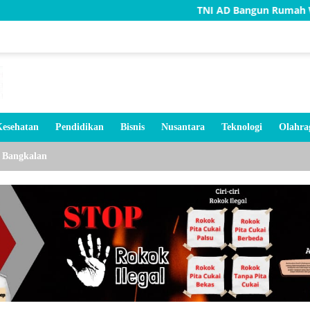
TNI AD Bangun Rumah Warga Tidak Lay
esehatan
Pendidikan
Bisnis
Nusantara
Teknologi
Olahra
Bangkalan