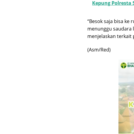
Kepung Polresta
“Besok saja bisa ke 
menunggu saudara la
menjelaskan terkait 
(Asm/Red)