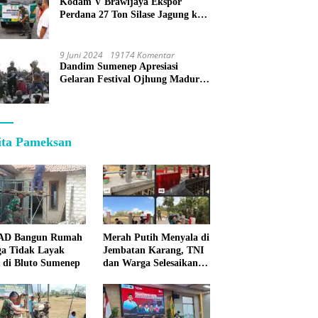
Kodam V Brawijaya Ekspor
Perdana 27 Ton Silase Jagung ke
Korea Selatan
9 Juni 2024
19174 Komentar
Dandim Sumenep Apresiasi
Gelaran Festival Ojhung Madura
di Batu Putih
ita Pameksan
 AD Bangun Rumah
Merah Putih Menyala di
a Tidak Layak
Jembatan Karang, TNI
 di Bluto Sumenep
dan Warga Selesaikan
Harapan Bersama