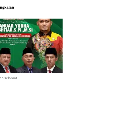
ngkalan
an selamat