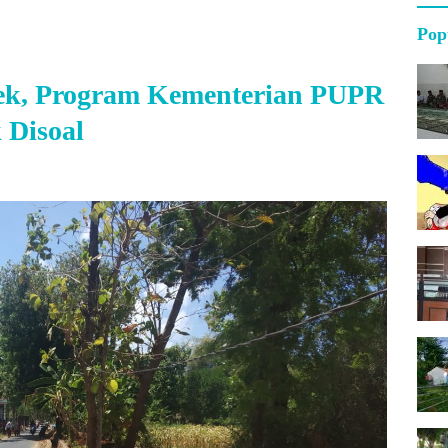
Pop
pek, Program Kementerian PUPR
 Disoal