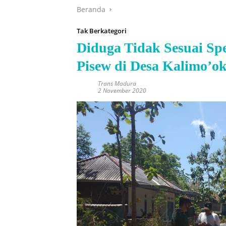
Beranda
Tak Berkategori
Diduga Tidak Sesuai S
Pisew di Desa Kalimo’ok
Trans Madura
2 November 2020