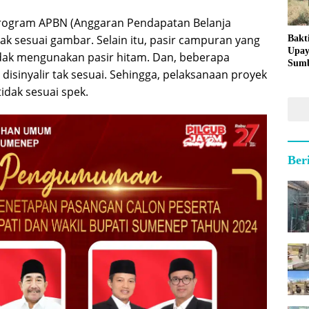
 program APBN (Anggaran Pendapatan Belanja
idak sesuai gambar. Selain itu, pasir campuran yang
Bakt
Upay
dak mengunakan pasir hitam. Dan, beberapa
Sumb
isinyalir tak sesuai. Sehingga, pelaksanaan proyek
untu
Kepu
idak sesuai spek.
Ber