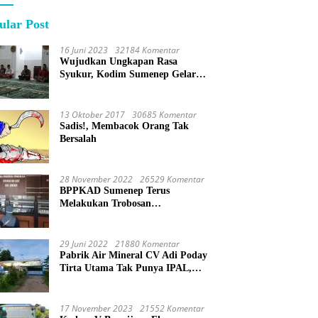
ular Post
16 Juni 2023
32184 Komentar
Wujudkan Ungkapan Rasa
Syukur, Kodim Sumenep Gelar
Do’a Bersama
13 Oktober 2017
30685 Komentar
Sadis!, Membacok Orang Tak
Bersalah
28 November 2022
26529 Komentar
BPPKAD Sumenep Terus
Melakukan Trobosan
Maksimalkan Pelayanan
Percepatan BPHTB
29 Juni 2022
21880 Komentar
Pabrik Air Mineral CV Adi Poday
Tirta Utama Tak Punya IPAL,
Limbah Buat Mandi
17 November 2023
21552 Komentar