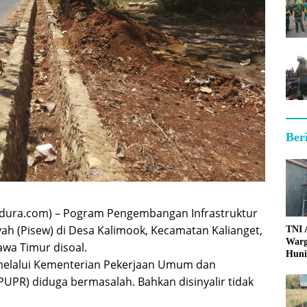
Ber
ura.com) – Pogram Pengembangan Infrastruktur
yah (Pisew) di Desa Kalimook, Kecamatan Kalianget,
TNI
Warg
wa Timur disoal.
Huni
melalui Kementerian Pekerjaan Umum dan
UPR) diduga bermasalah. Bahkan disinyalir tidak