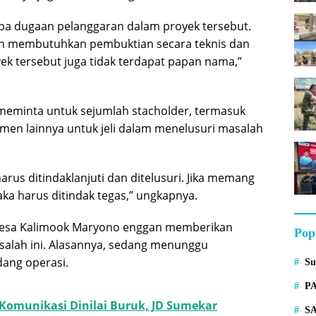
apa dugaan pelanggaran dalam proyek tersebut.
h membutuhkan pembuktian secara teknis dan
oyek tersebut juga tidak terdapat papan nama,”
 meminta untuk sejumlah stacholder, termasuk
en lainnya untuk jeli dalam menelusuri masalah
harus ditindaklanjuti dan ditelusuri. Jika memang
aka harus ditindak tegas,” ungkapnya.
Desa Kalimook Maryono enggan memberikan
Pop
salah ini. Alasannya, sedang menunggu
ang operasi.
S
P
 Komunikasi Dinilai Buruk, JD Sumekar
S