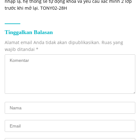
nhập lạ, hệ thống sẽ tự động khóa và yêu cầu xác minh 2 lớp
trước khi mở lại. TONY02-28H
Tinggalkan Balasan
Alamat email Anda tidak akan dipublikasikan.
Ruas yang
wajib ditandai
*