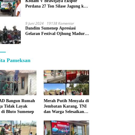
Kodam V Brawijaya Ekspor
Perdana 27 Ton Silase Jagung ke
Korea Selatan
9 Juni 2024
19138 Komentar
Dandim Sumenep Apresiasi
Gelaran Festival Ojhung Madura
di Batu Putih
ita Pameksan
 AD Bangun Rumah
Merah Putih Menyala di
a Tidak Layak
Jembatan Karang, TNI
 di Bluto Sumenep
dan Warga Selesaikan
Harapan Bersama