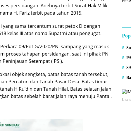
roses persidangan. Anehnya terbit Surat Hak Milik
 nama H. Fariz terbit pada tahun 2015.
kasi yang sama tercantum surat petok D dengan
18 kelas III atas nama Supatmi atau pengugat.
Pop
Perkara 09/Pdt.G/2020/PN. sampang yang masuk
S
alam proses tahapan persidangan, saat ini pihak PN
P
Peninjauan Setempat ( PS ).
S
Lokasi objek sengketa, batas batas tanah tersebut,
Ba
anah Percaton dan Tanah Pasar Desa. Batas timur
tanah H Ru’din dan Tanah Hilal. Batas selatan Jalan
gkan batas sebelah barat Jalan raya menuju Pantai.
Ucap