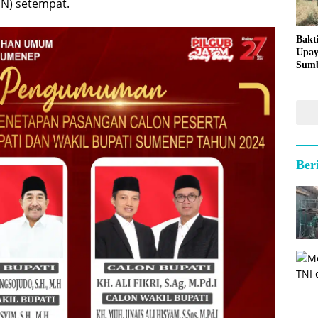
PN) setempat.
Bakt
Upay
Sumb
untu
Kepu
Ber