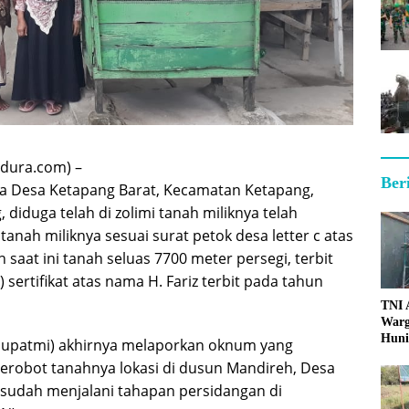
dura.com) –
Ber
a Desa Ketapang Barat, Kecamatan Ketapang,
iduga telah di zolimi tanah miliknya telah
 tanah miliknya sesuai surat petok desa letter c atas
saat ini tanah seluas 7700 meter persegi, terbit
 sertifikat atas nama H. Fariz terbit pada tahun
TNI
Warg
Huni
Supatmi) akhirnya melaporkan oknum yang
nyerobot tanahnya lokasi di dusun Mandireh, Desa
 sudah menjalani tahapan persidangan di