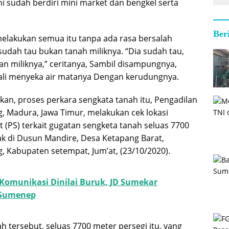
ni sudah berdiri mini market dan bengkel serta
Ber
elakukan semua itu tanpa ada rasa bersalah
sudah tau bukan tanah miliknya. “Dia sudah tau,
an miliknya,” ceritanya, Sambil disampungnya,
ali menyeka air matanya Dengan kerudungnya.
kan, proses perkara sengkata tanah itu, Pengadilan
, Madura, Jawa Timur, melakukan cek lokasi
 (PS) terkait gugatan sengketa tanah seluas 7700
tak di Dusun Mandire, Desa Ketapang Barat,
 Kabupaten setempat, Jum’at, (23/10/2020).
 Komunikasi Dinilai Buruk, JD Sumekar
 Sumenep
 tersebut, seluas 7700 meter persegi itu, yang