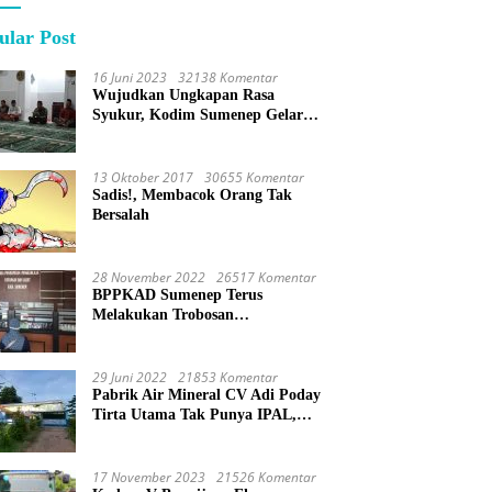
ular Post
16 Juni 2023
32138 Komentar
Wujudkan Ungkapan Rasa
Syukur, Kodim Sumenep Gelar
Do’a Bersama
13 Oktober 2017
30655 Komentar
Sadis!, Membacok Orang Tak
Bersalah
28 November 2022
26517 Komentar
BPPKAD Sumenep Terus
Melakukan Trobosan
Maksimalkan Pelayanan
Percepatan BPHTB
29 Juni 2022
21853 Komentar
Pabrik Air Mineral CV Adi Poday
Tirta Utama Tak Punya IPAL,
Limbah Buat Mandi
17 November 2023
21526 Komentar