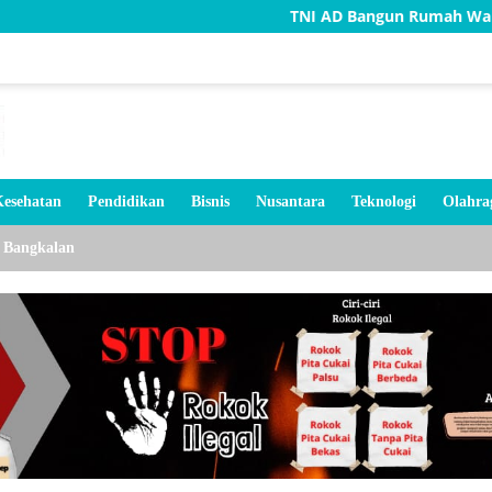
TNI AD Bangun Rumah Warga Tidak Layak 
esehatan
Pendidikan
Bisnis
Nusantara
Teknologi
Olahra
Bangkalan