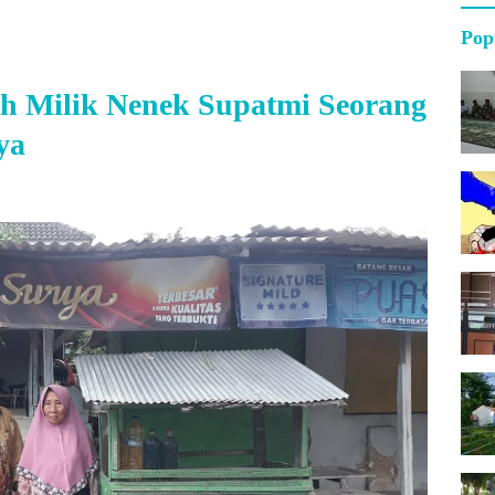
Pop
h Milik Nenek Supatmi Seorang
ya