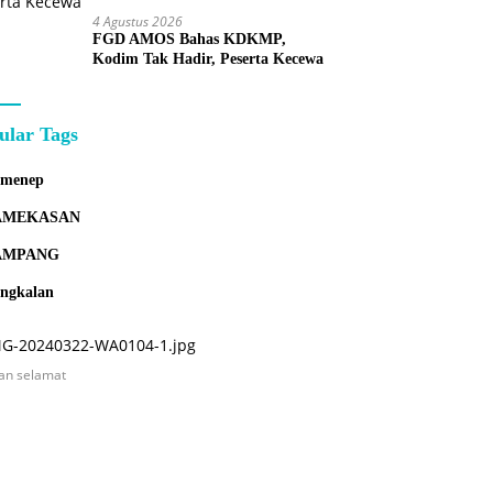
4 Agustus 2026
FGD AMOS Bahas KDKMP,
Kodim Tak Hadir, Peserta Kecewa
ular Tags
umenep
AMEKASAN
AMPANG
ngkalan
an selamat