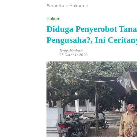
Beranda
Hukum
Hukum
Diduga Penyerobot Tana
Pengusaha?, Ini Ceritan
Trans Madura
25 Oktober 2020