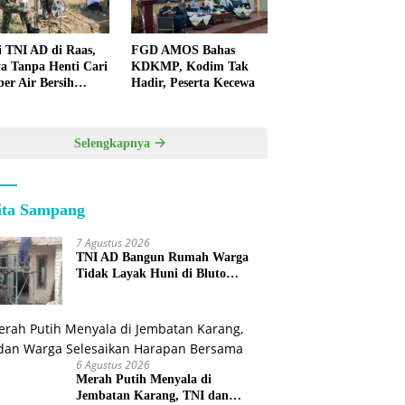
i TNI AD di Raas,
FGD AMOS Bahas
a Tanpa Henti Cari
KDKMP, Kodim Tak
er Air Bersih
Hadir, Peserta Kecewa
k Warga
lauan
Selengkapnya
ita Sampang
7 Agustus 2026
TNI AD Bangun Rumah Warga
Tidak Layak Huni di Bluto
Sumenep
6 Agustus 2026
Merah Putih Menyala di
Jembatan Karang, TNI dan