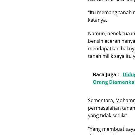
“Itu memang tanah mi
katanya.
Namun, nenek tua in
bensin eceran hany
mendapatkan haknya
tanah milik saya itu
Baca Juga :
Didu
Orang Diamankan
Sementara, Mohamma
permasalahan tanah
yang tidak sedikit.
“Yang membuat saya l