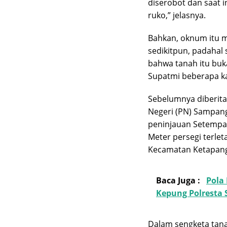
diserobot dan saat i
ruko,” jelasnya.
Bahkan, oknum itu m
sedikitpun, padahal 
bahwa tanah itu buk
Supatmi beberapa k
Sebelumnya diberita
Negeri (PN) Sampang
peninjauan Setempat
Meter persegi terle
Kecamatan Ketapang,
Baca Juga :
Pola
Kepung Polresta
Dalam sengketa tanah