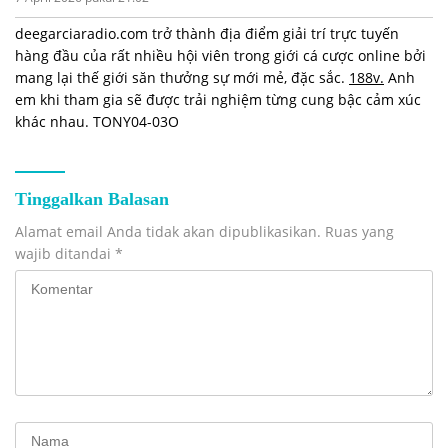
deegarciaradio.com trở thành địa điểm giải trí trực tuyến
hàng đầu của rất nhiều hội viên trong giới cá cược online bởi
mang lại thế giới săn thưởng sự mới mẻ, đặc sắc.
188v.
Anh
em khi tham gia sẽ được trải nghiệm từng cung bậc cảm xúc
khác nhau. TONY04-03O
Tinggalkan Balasan
Alamat email Anda tidak akan dipublikasikan.
Ruas yang
wajib ditandai
*