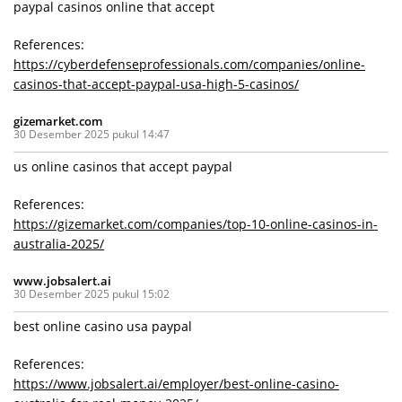
paypal casinos online that accept
References:
https://cyberdefenseprofessionals.com/companies/online-
casinos-that-accept-paypal-usa-high-5-casinos/
gizemarket.com
30 Desember 2025 pukul 14:47
us online casinos that accept paypal
References:
https://gizemarket.com/companies/top-10-online-casinos-in-
australia-2025/
www.jobsalert.ai
30 Desember 2025 pukul 15:02
best online casino usa paypal
References:
https://www.jobsalert.ai/employer/best-online-casino-