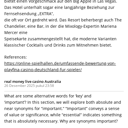
bietet einen Vorgeschmack auf den Big Apple in Las Vegas.
Das Hotel unterhält sogar eine langjährige Beziehung zur
Fernsehsendung „EXTRA“,
die oft vor Ort gedreht wird. Das Resort beherbergt auch The
Chandelier, eine Bar, in der die Mixology-Expertin Mariena
Mercer eine
Speisekarte zusammengestellt hat, die moderne Varianten
klassischer Cocktails und Drinks zum Mitnehmen bietet.
References:
https://online-spielhallen.de/umfassende-bewertung-von-
playfina-casino-deutschland-fur-spieler/
real money live casino Australia
26 Desember 2025 pukul 23:58
What are some alternative words for ‘key’ and
‘important’? In this section, we will explore both absolute and
near synonyms for “important.” “Important” conveys a sense
of value or significance, while “essential” indicates something
that is absolutely necessary. Why are synonyms important?