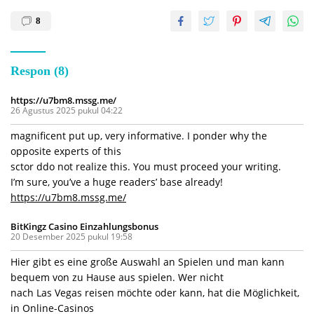
8
Respon (8)
https://u7bm8.mssg.me/
26 Agustus 2025 pukul 04:22
magnificent put up, very informative. I ponder why the
opposite experts of this
sctor ddo not realize this. You must proceed your writing.
I’m sure, you’ve a huge readers’ base already!
https://u7bm8.mssg.me/
BitKingz Casino Einzahlungsbonus
20 Desember 2025 pukul 19:58
Hier gibt es eine große Auswahl an Spielen und man kann
bequem von zu Hause aus spielen. Wer nicht
nach Las Vegas reisen möchte oder kann, hat die Möglichkeit,
in Online-Casinos