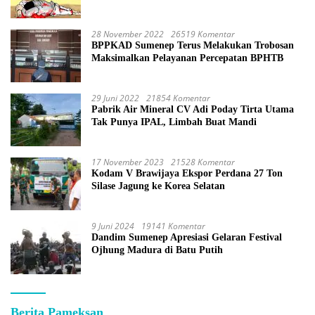
28 November 2022
26519 Komentar
BPPKAD Sumenep Terus Melakukan Trobosan
Maksimalkan Pelayanan Percepatan BPHTB
29 Juni 2022
21854 Komentar
Pabrik Air Mineral CV Adi Poday Tirta Utama
Tak Punya IPAL, Limbah Buat Mandi
17 November 2023
21528 Komentar
Kodam V Brawijaya Ekspor Perdana 27 Ton
Silase Jagung ke Korea Selatan
9 Juni 2024
19141 Komentar
Dandim Sumenep Apresiasi Gelaran Festival
Ojhung Madura di Batu Putih
Berita Pameksan