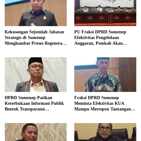
Kekosongan Sejumlah Jabatan
PU Fraksi DPRD Sumenep
Strategis di Sumenep
Efektivitas Pengelolaan
Menghambat Proses Regenerasi
Anggaran, Pemkab Akan
Kepemimpinan.
Perbaikan Betkala
DPRD Sumenep Patikan
Fraksi DPRD Sumenep
Keterbukaan Informasi Publik
Meminta Efektivitas KUA
Bentuk Transparansi
Mampu Merespon Tantangan
Masyarakat
Ekonomi