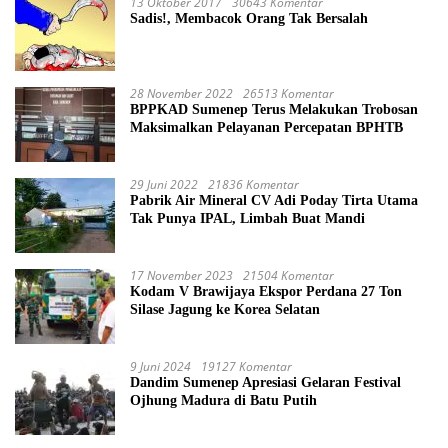
13 Oktober 2017
30643 Komentar
Sadis!, Membacok Orang Tak Bersalah
28 November 2022
26513 Komentar
BPPKAD Sumenep Terus Melakukan Trobosan
Maksimalkan Pelayanan Percepatan BPHTB
29 Juni 2022
21836 Komentar
Pabrik Air Mineral CV Adi Poday Tirta Utama
Tak Punya IPAL, Limbah Buat Mandi
17 November 2023
21504 Komentar
Kodam V Brawijaya Ekspor Perdana 27 Ton
Silase Jagung ke Korea Selatan
9 Juni 2024
19127 Komentar
Dandim Sumenep Apresiasi Gelaran Festival
Ojhung Madura di Batu Putih