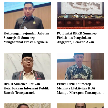
Kekosongan Sejumlah Jabatan
PU Fraksi DPRD Sumenep
Strategis di Sumenep
Efektivitas Pengelolaan
Menghambat Proses Regenerasi
Anggaran, Pemkab Akan
Kepemimpinan.
Perbaikan Betkala
DPRD Sumenep Patikan
Fraksi DPRD Sumenep
Keterbukaan Informasi Publik
Meminta Efektivitas KUA
Bentuk Transparansi
Mampu Merespon Tantangan
Masyarakat
Ekonomi