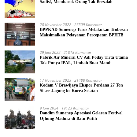
Sadis!, Membacok Orang Tak Bersalah
28 November 2022
26509 Komentar
BPPKAD Sumenep Terus Melakukan Trobosan
Maksimalkan Pelayanan Percepatan BPHTB
29 Juni 2022
21818 Komentar
Pabrik Air Mineral CV Adi Poday Tirta Utama
Tak Punya IPAL, Limbah Buat Mandi
17 November 2023
21488 Komentar
Kodam V Brawijaya Ekspor Perdana 27 Ton
Silase Jagung ke Korea Selatan
9 Juni 2024
19123 Komentar
Dandim Sumenep Apresiasi Gelaran Festival
Ojhung Madura di Batu Putih