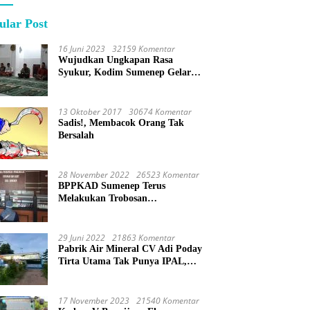
ular Post
16 Juni 2023
32159 Komentar
Wujudkan Ungkapan Rasa
Syukur, Kodim Sumenep Gelar
Do’a Bersama
13 Oktober 2017
30674 Komentar
Sadis!, Membacok Orang Tak
Bersalah
28 November 2022
26523 Komentar
BPPKAD Sumenep Terus
Melakukan Trobosan
Maksimalkan Pelayanan
Percepatan BPHTB
29 Juni 2022
21863 Komentar
Pabrik Air Mineral CV Adi Poday
Tirta Utama Tak Punya IPAL,
Limbah Buat Mandi
17 November 2023
21540 Komentar