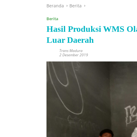
Beranda
Berita
Berita
Hasil Produksi WMS Ol
Luar Daerah
Trans Madura
2 Desember 2019