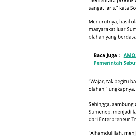
“Sementara produk ol
sangat laris,” kata S
Menurutnya, hasil o
masyarakat luar Sum
olahan yang berdasa
Baca Juga :
AMOS
Pemerintah Sebu
“Wajar, tak begitu 
olahan,” ungkapnya.
Sehingga, sambung d
Sumenep, menjadi l
dari Enterpreneur T
“Alhamdulillah, menj