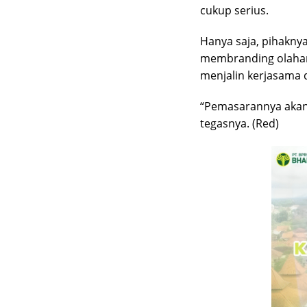
cukup serius.
Hanya saja, pihakny
membranding olahan
menjalin kerjasama 
“Pemasarannya akan k
tegasnya. (Red)