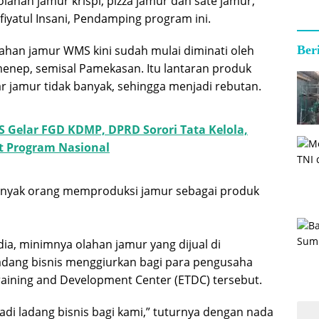
ahan jamur krispi, pizza jamur dan sate jamur,
ofiyatul Insani, Pendamping program ini.
lahan jamur WMS kini sudah mulai diminati oleh
Ber
enep, semisal Pamekasan. Itu lantaran produk
r jamur tidak banyak, sehingga menjadi rebutan.
 Gelar FGD KDMP, DPRD Sorori Tata Kelola,
t Program Nasional
banyak orang memproduksi jamur sebagai produk
ia, minimnya olahan jamur yang dijual di
adang bisnis menggiurkan bagi para pengusaha
raining and Development Center (ETDC) tersebut.
adi ladang bisnis bagi kami,” tuturnya dengan nada