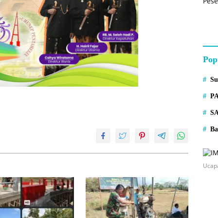
Pop
S
P
S
Ba
Ucap