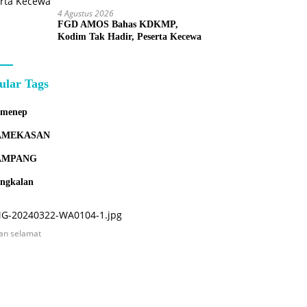
4 Agustus 2026
FGD AMOS Bahas KDKMP,
Kodim Tak Hadir, Peserta Kecewa
ular Tags
umenep
AMEKASAN
AMPANG
ngkalan
an selamat