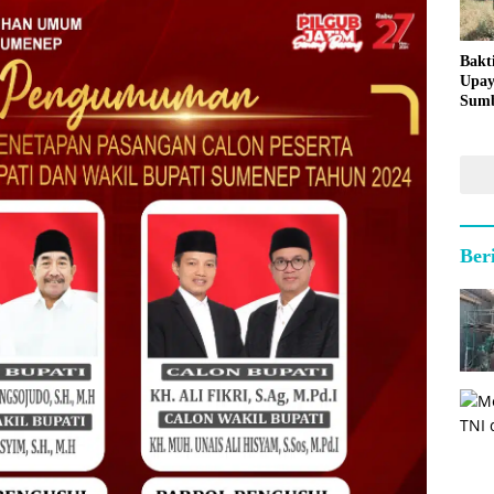
Bakt
Upay
Sumb
untu
Kepu
Ber