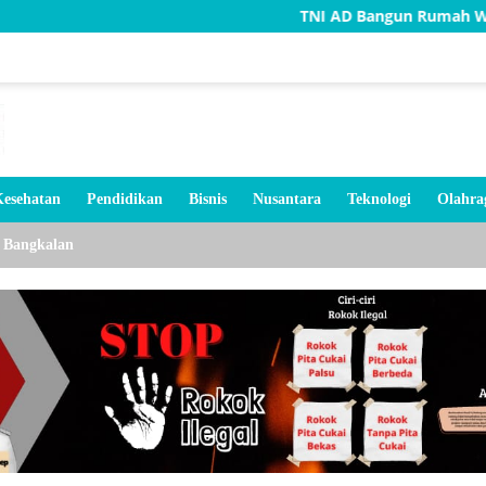
TNI AD Bangun Rumah Warga Tidak Laya
esehatan
Pendidikan
Bisnis
Nusantara
Teknologi
Olahra
Bangkalan