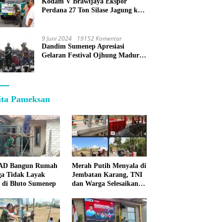
Kodam V Brawijaya Ekspor
Perdana 27 Ton Silase Jagung ke
Korea Selatan
9 Juni 2024
19152 Komentar
Dandim Sumenep Apresiasi
Gelaran Festival Ojhung Madura
di Batu Putih
ita Pameksan
 AD Bangun Rumah
Merah Putih Menyala di
a Tidak Layak
Jembatan Karang, TNI
 di Bluto Sumenep
dan Warga Selesaikan
Harapan Bersama