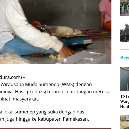
Ber
dura.com) –
i Wirausaha Muda Sumenep (WMS) dengan
laninya. Hasil produksi terampil dari tangan mereka,
TNI
minati masyarakat.
Warg
Huni
nya lokal sumenep yang suka dengan hasil
an juga hingga ke Kabupaten Pamekasan.