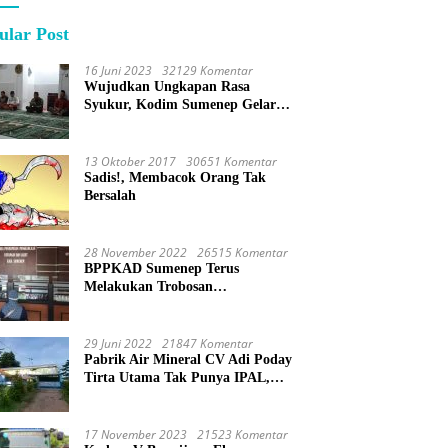
ular Post
16 Juni 2023
32129 Komentar
Wujudkan Ungkapan Rasa
Syukur, Kodim Sumenep Gelar
Do’a Bersama
13 Oktober 2017
30651 Komentar
Sadis!, Membacok Orang Tak
Bersalah
28 November 2022
26515 Komentar
BPPKAD Sumenep Terus
Melakukan Trobosan
Maksimalkan Pelayanan
Percepatan BPHTB
29 Juni 2022
21847 Komentar
Pabrik Air Mineral CV Adi Poday
Tirta Utama Tak Punya IPAL,
Limbah Buat Mandi
17 November 2023
21523 Komentar