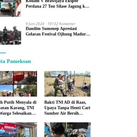
Kodam V Brawijaya Ekspor
Perdana 27 Ton Silase Jagung ke
Korea Selatan
9 Juni 2024
19132 Komentar
Dandim Sumenep Apresiasi
Gelaran Festival Ojhung Madura
di Batu Putih
ita Pameksan
h Putih Menyala di
Bakti TNI AD di Raas,
atan Karang, TNI
Upaya Tanpa Henti Cari
Warga Selesaikan
Sumber Air Bersih
pan Bersama
untuk Warga
Kepulauan