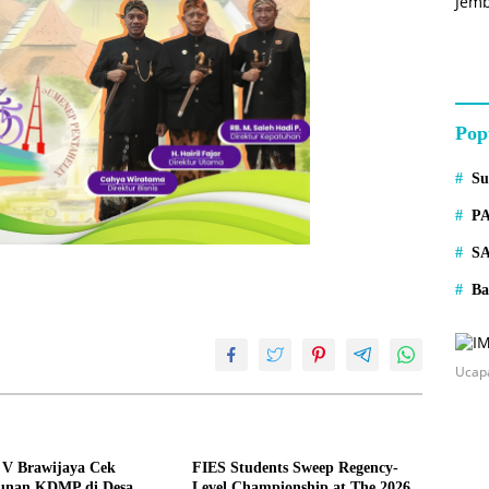
Pop
S
P
S
Ba
Ucap
V Brawijaya Cek
FIES Students Sweep Regency-
unan KDMP di Desa
Level Championship at The 2026