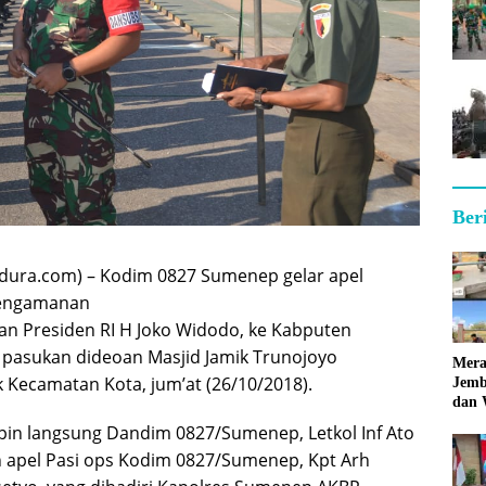
Ber
ura.com) – Kodim 0827 Sumenep gelar apel
pengamanan
n Presiden RI H Joko Widodo, ke Kabputen
 pasukan dideoan Masjid Jamik Trunojoyo
Mera
 Kecamatan Kota, jum’at (26/10/2018).
Jemb
dan 
Hara
pin langsung Dandim 0827/Sumenep, Letkol Inf Ato
 apel Pasi ops Kodim 0827/Sumenep, Kpt Arh