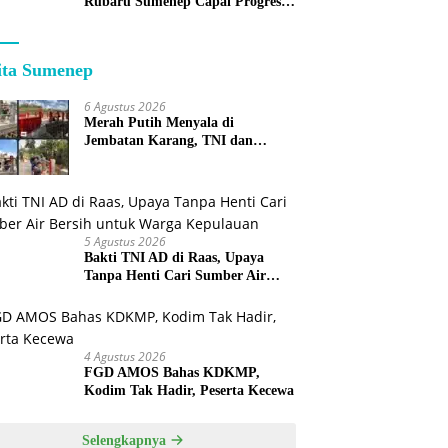
Rubaru Sumenep Capai Progres
75 Persen
ita Sumenep
6 Agustus 2026
Merah Putih Menyala di
Jembatan Karang, TNI dan
Warga Selesaikan Harapan
Bersama
5 Agustus 2026
Bakti TNI AD di Raas, Upaya
Tanpa Henti Cari Sumber Air
Bersih untuk Warga Kepulauan
4 Agustus 2026
FGD AMOS Bahas KDKMP,
Kodim Tak Hadir, Peserta Kecewa
Selengkapnya