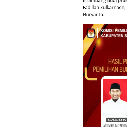
Erlambang Budi pras
Fadillah Zulkarnaen,
Nuryanto.