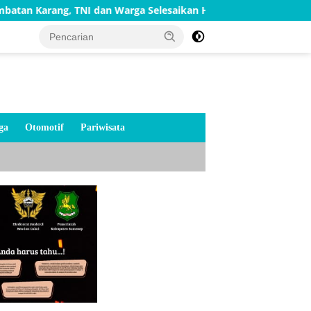
 TNI dan Warga Selesaikan Harapan Bersama
Bakti TNI A
ga
Otomotif
Pariwisata