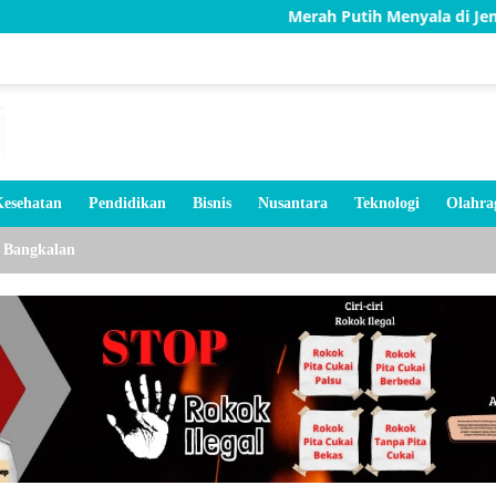
Merah Putih Menyala di Jembatan Karang,
esehatan
Pendidikan
Bisnis
Nusantara
Teknologi
Olahra
Bangkalan