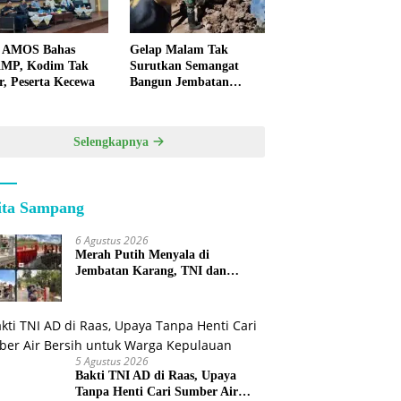
 AMOS Bahas
Gelap Malam Tak
MP, Kodim Tak
Surutkan Semangat
r, Peserta Kecewa
Bangun Jembatan
KBSB Gapura
Selengkapnya
ita Sampang
6 Agustus 2026
Merah Putih Menyala di
Jembatan Karang, TNI dan
Warga Selesaikan Harapan
Bersama
5 Agustus 2026
Bakti TNI AD di Raas, Upaya
Tanpa Henti Cari Sumber Air