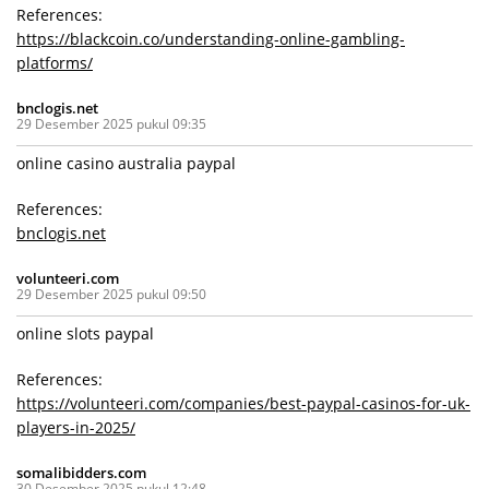
References:
https://blackcoin.co/understanding-online-gambling-
platforms/
bnclogis.net
29 Desember 2025 pukul 09:35
online casino australia paypal
References:
bnclogis.net
volunteeri.com
29 Desember 2025 pukul 09:50
online slots paypal
References:
https://volunteeri.com/companies/best-paypal-casinos-for-uk-
players-in-2025/
somalibidders.com
30 Desember 2025 pukul 12:48