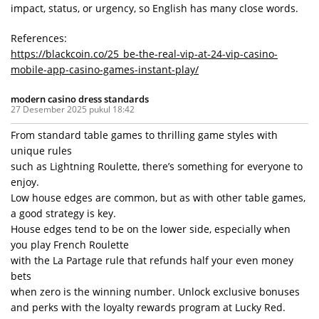
impact, status, or urgency, so English has many close words.
References:
https://blackcoin.co/25_be-the-real-vip-at-24-vip-casino-
mobile-app-casino-games-instant-play/
modern casino dress standards
27 Desember 2025 pukul 18:42
From standard table games to thrilling game styles with
unique rules
such as Lightning Roulette, there’s something for everyone to
enjoy.
Low house edges are common, but as with other table games,
a good strategy is key.
House edges tend to be on the lower side, especially when
you play French Roulette
with the La Partage rule that refunds half your even money
bets
when zero is the winning number. Unlock exclusive bonuses
and perks with the loyalty rewards program at Lucky Red.