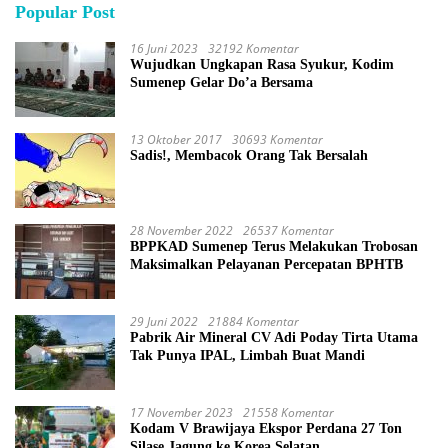
Popular Post
16 Juni 2023
32192 Komentar
Wujudkan Ungkapan Rasa Syukur, Kodim
Sumenep Gelar Do’a Bersama
13 Oktober 2017
30693 Komentar
Sadis!, Membacok Orang Tak Bersalah
28 November 2022
26537 Komentar
BPPKAD Sumenep Terus Melakukan Trobosan
Maksimalkan Pelayanan Percepatan BPHTB
29 Juni 2022
21884 Komentar
Pabrik Air Mineral CV Adi Poday Tirta Utama
Tak Punya IPAL, Limbah Buat Mandi
17 November 2023
21558 Komentar
Kodam V Brawijaya Ekspor Perdana 27 Ton
Silase Jagung ke Korea Selatan