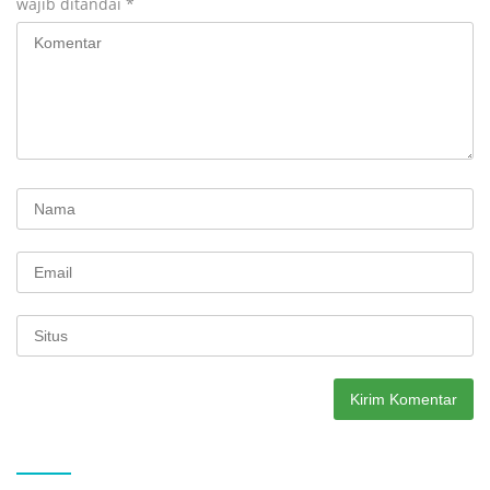
wajib ditandai
*