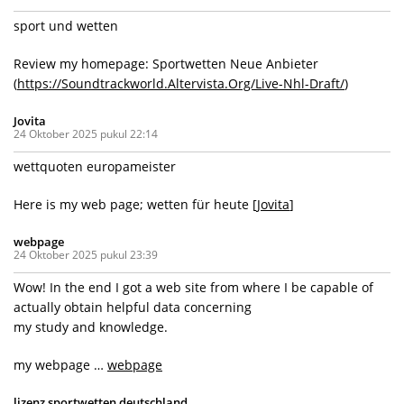
sport und wetten
Review my homepage: Sportwetten Neue Anbieter
(
https://Soundtrackworld.Altervista.Org/Live-Nhl-Draft/
)
Jovita
24 Oktober 2025 pukul 22:14
wettquoten europameister
Here is my web page; wetten für heute [
Jovita
]
webpage
24 Oktober 2025 pukul 23:39
Wow! In the end I got a web site from where I be capable of
actually obtain helpful data concerning
my study and knowledge.
my webpage …
webpage
lizenz sportwetten deutschland