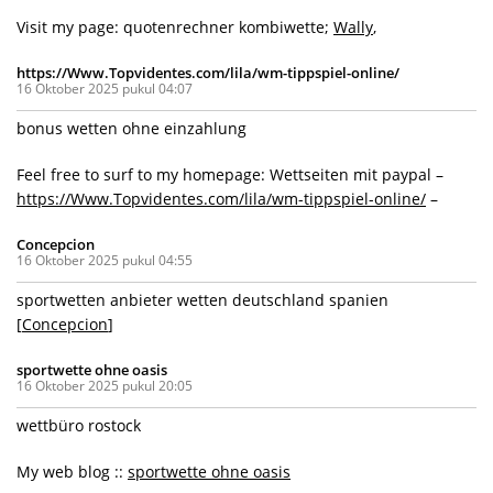
Visit my page: quotenrechner kombiwette;
Wally
,
https://Www.Topvidentes.com/lila/wm-tippspiel-online/
16 Oktober 2025 pukul 04:07
bonus wetten ohne einzahlung
Feel free to surf to my homepage: Wettseiten mit paypal –
https://Www.Topvidentes.com/lila/wm-tippspiel-online/
–
Concepcion
16 Oktober 2025 pukul 04:55
sportwetten anbieter wetten deutschland spanien
[
Concepcion
]
sportwette ohne oasis
16 Oktober 2025 pukul 20:05
wettbüro rostock
My web blog ::
sportwette ohne oasis