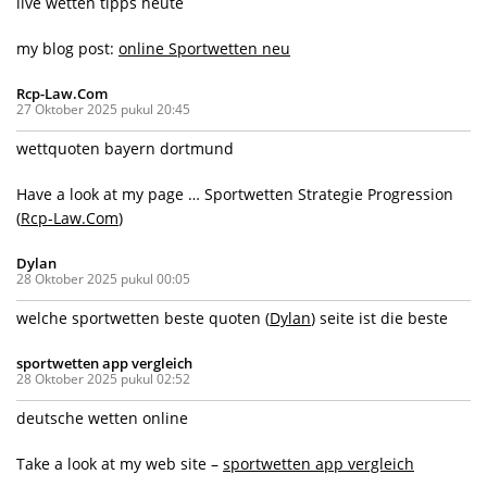
live wetten tipps heute
my blog post:
online Sportwetten neu
Rcp-Law.Com
27 Oktober 2025 pukul 20:45
wettquoten bayern dortmund
Have a look at my page … Sportwetten Strategie Progression
(
Rcp-Law.Com
)
Dylan
28 Oktober 2025 pukul 00:05
welche sportwetten beste quoten (
Dylan
) seite ist die beste
sportwetten app vergleich
28 Oktober 2025 pukul 02:52
deutsche wetten online
Take a look at my web site –
sportwetten app vergleich