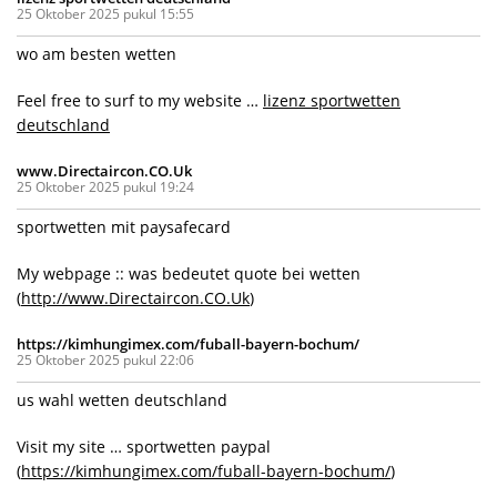
25 Oktober 2025 pukul 15:55
wo am besten wetten
Feel free to surf to my website …
lizenz sportwetten
deutschland
www.Directaircon.CO.Uk
25 Oktober 2025 pukul 19:24
sportwetten mit paysafecard
My webpage :: was bedeutet quote bei wetten
(
http://www.Directaircon.CO.Uk
)
https://kimhungimex.com/fuball-bayern-bochum/
25 Oktober 2025 pukul 22:06
us wahl wetten deutschland
Visit my site … sportwetten paypal
(
https://kimhungimex.com/fuball-bayern-bochum/
)