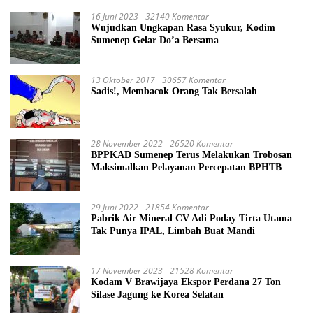
16 Juni 2023
32140 Komentar
Wujudkan Ungkapan Rasa Syukur, Kodim
Sumenep Gelar Do’a Bersama
13 Oktober 2017
30657 Komentar
Sadis!, Membacok Orang Tak Bersalah
28 November 2022
26520 Komentar
BPPKAD Sumenep Terus Melakukan Trobosan
Maksimalkan Pelayanan Percepatan BPHTB
29 Juni 2022
21854 Komentar
Pabrik Air Mineral CV Adi Poday Tirta Utama
Tak Punya IPAL, Limbah Buat Mandi
17 November 2023
21528 Komentar
Kodam V Brawijaya Ekspor Perdana 27 Ton
Silase Jagung ke Korea Selatan