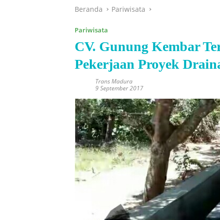
Beranda
Pariwisata
Pariwisata
CV. Gunung Kembar Te
Pekerjaan Proyek Drain
Trans Madura
9 September 2017