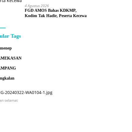
4 Agustus 2026
FGD AMOS Bahas KDKMP,
Kodim Tak Hadir, Peserta Kecewa
ular Tags
umenep
AMEKASAN
AMPANG
ngkalan
an selamat