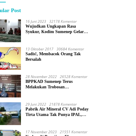
ular Post
16 Juni 2023
32178 Komentar
Wujudkan Ungkapan Rasa
Syukur, Kodim Sumenep Gelar
Do’a Bersama
13 Oktober 2017
30684 Komentar
Sadis!, Membacok Orang Tak
Bersalah
28 November 2022
26528 Komentar
BPPKAD Sumenep Terus
Melakukan Trobosan
Maksimalkan Pelayanan
Percepatan BPHTB
29 Juni 2022
21878 Komentar
Pabrik Air Mineral CV Adi Poday
Tirta Utama Tak Punya IPAL,
Limbah Buat Mandi
17 November 2023
21551 Komentar