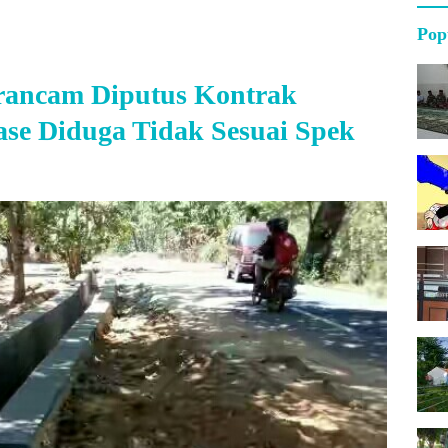
Pop
rancam Diputus Kontrak
ase Diduga Tidak Sesuai Spek