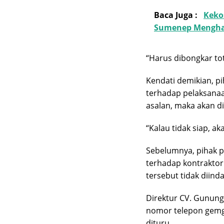
Baca Juga :
Keko
Sumenep Mengha
“Harus dibongkar tot
Kendati demikian, p
terhadap pelaksanaan
asalan, maka akan d
“Kalau tidak siap, a
Sebelumnya, pihak p
terhadap kontraktor
tersebut tidak diind
Direktur CV. Gunun
nomor telepon gemga
dituru