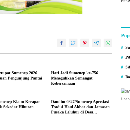
Pop
S
P
S
Ketupat Sumenep 2026
Hari Jadi Sumenep ke-756
Ba
buan Pengunjung Pantai
Meneguhkan Semangat
Kebersamaan
Ucap
umenep Klaim Kerapan
Dandim 0827/Sumenep Apresiasi
ak Sekedar Hiburan
Tradisi Haul Akbar dan Jamasan
Pusaka Leluhur di Desa
Aengtongtong