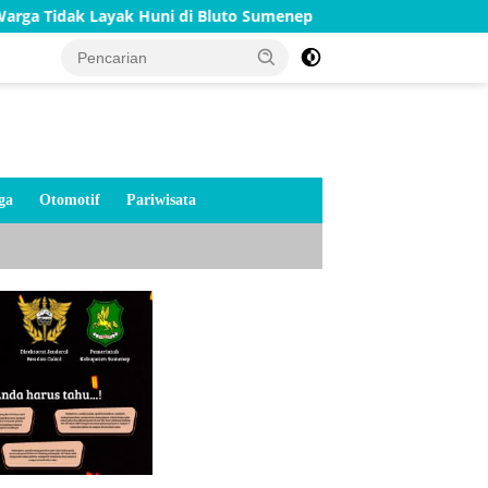
ak Huni di Bluto Sumenep
Merah Putih Menyala di Jem
ga
Otomotif
Pariwisata