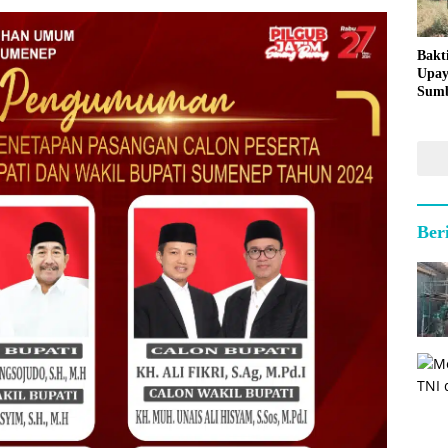
Bakt
Upay
Sumb
untu
Kepu
Ber