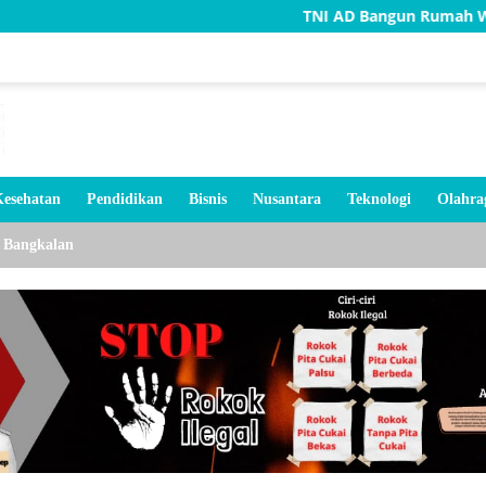
TNI AD Bangun Rumah Warga Tidak Lay
esehatan
Pendidikan
Bisnis
Nusantara
Teknologi
Olahra
Bangkalan