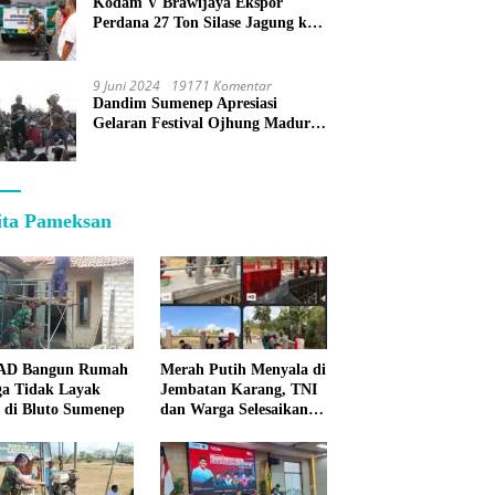
Kodam V Brawijaya Ekspor
Perdana 27 Ton Silase Jagung ke
Korea Selatan
9 Juni 2024
19171 Komentar
Dandim Sumenep Apresiasi
Gelaran Festival Ojhung Madura
di Batu Putih
ita Pameksan
 AD Bangun Rumah
Merah Putih Menyala di
a Tidak Layak
Jembatan Karang, TNI
 di Bluto Sumenep
dan Warga Selesaikan
Harapan Bersama