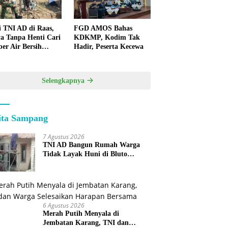
i TNI AD di Raas,
FGD AMOS Bahas
a Tanpa Henti Cari
KDKMP, Kodim Tak
er Air Bersih
Hadir, Peserta Kecewa
k Warga
lauan
Selengkapnya
ita Sampang
7 Agustus 2026
TNI AD Bangun Rumah Warga
Tidak Layak Huni di Bluto
Sumenep
6 Agustus 2026
Merah Putih Menyala di
Jembatan Karang, TNI dan