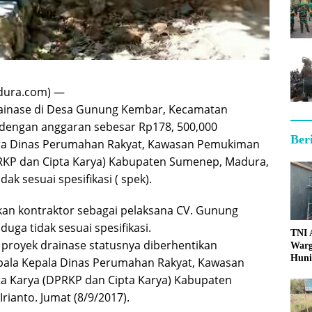
dura.com) —
rainase di Desa Gunung Kembar, Kecamatan
dengan anggaran sebesar Rp178, 500,000
Ber
ra Dinas Perumahan Rakyat, Kawasan Pemukiman
PRKP dan Cipta Karya) Kabupaten Sumenep, Madura,
dak sesuai spesifikasi ( spek).
kan kontraktor sebagai pelaksana CV. Gunung
duga tidak sesuai spesifikasi.
TNI
n proyek drainase statusnya diberhentikan
Warg
Huni
pala Kepala Dinas Perumahan Rakyat, Kawasan
a Karya (DPRKP dan Cipta Karya) Kabupaten
ianto. Jumat (8/9/2017).