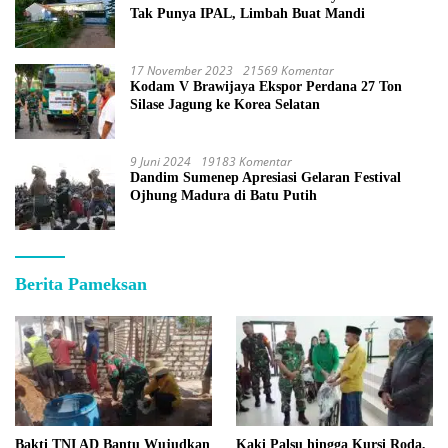
Tak Punya IPAL, Limbah Buat Mandi
17 November 2023
21569 Komentar
Kodam V Brawijaya Ekspor Perdana 27 Ton
Silase Jagung ke Korea Selatan
9 Juni 2024
19183 Komentar
Dandim Sumenep Apresiasi Gelaran Festival
Ojhung Madura di Batu Putih
Berita Pameksan
Bakti TNI AD Bantu Wujudkan
Kaki Palsu hingga Kursi Roda,