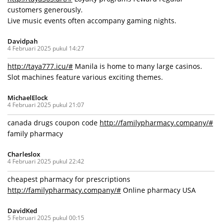
customers generously.
Live music events often accompany gaming nights.
Davidpah
4 Februari 2025 pukul 14:27
http://taya777.icu/#
Manila is home to many large casinos.
Slot machines feature various exciting themes.
MichaelElock
4 Februari 2025 pukul 21:07
canada drugs coupon code
http://familypharmacy.company/#
family pharmacy
Charleslox
4 Februari 2025 pukul 22:42
cheapest pharmacy for prescriptions
http://familypharmacy.company/#
Online pharmacy USA
DavidKed
5 Februari 2025 pukul 00:15