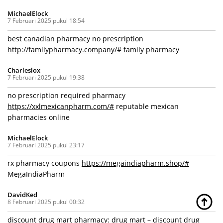
MichaelElock
7 Februari 2025 pukul 18:54
best canadian pharmacy no prescription
http://familypharmacy.company/#
family pharmacy
Charleslox
7 Februari 2025 pukul 19:38
no prescription required pharmacy
https://xxlmexicanpharm.com/#
reputable mexican
pharmacies online
MichaelElock
7 Februari 2025 pukul 23:17
rx pharmacy coupons
https://megaindiapharm.shop/#
MegaIndiaPharm
DavidKed
8 Februari 2025 pukul 00:32
discount drug mart pharmacy:
drug mart
– discount drug