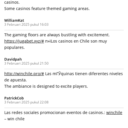
casinos.
Some casinos feature themed gaming areas.
WilliamKat
3 Februari 2025 pukul 16:03
The gaming floors are always bustling with excitement.
https://jugabet.xyz/#
п»їLos casinos en Chile son muy
populares.
Davidpah
3 Februari 2025 pukul 21:50
http://winchile.pro/#
Las mГЎquinas tienen diferentes niveles
de apuesta.
The ambiance is designed to excite players.
PatrickCob
3 Februari 2025 pukul 22:08
Las redes sociales promocionan eventos de casinos.:
winchile
– win chile