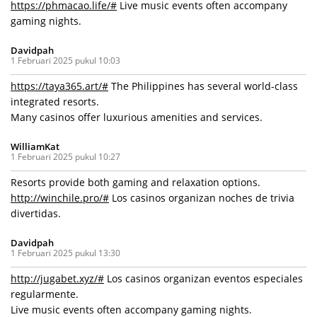
https://phmacao.life/#
Live music events often accompany
gaming nights.
Davidpah
1 Februari 2025 pukul 10:03
https://taya365.art/#
The Philippines has several world-class
integrated resorts.
Many casinos offer luxurious amenities and services.
WilliamKat
1 Februari 2025 pukul 10:27
Resorts provide both gaming and relaxation options.
http://winchile.pro/#
Los casinos organizan noches de trivia
divertidas.
Davidpah
1 Februari 2025 pukul 13:30
http://jugabet.xyz/#
Los casinos organizan eventos especiales
regularmente.
Live music events often accompany gaming nights.