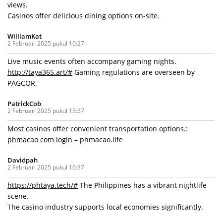
views.
Casinos offer delicious dining options on-site.
WilliamKat
2 Februari 2025 pukul 10:27
Live music events often accompany gaming nights.
http://taya365.art/#
Gaming regulations are overseen by
PAGCOR.
PatrickCob
2 Februari 2025 pukul 13:37
Most casinos offer convenient transportation options.:
phmacao com login
– phmacao.life
Davidpah
2 Februari 2025 pukul 16:37
https://phtaya.tech/#
The Philippines has a vibrant nightlife
scene.
The casino industry supports local economies significantly.