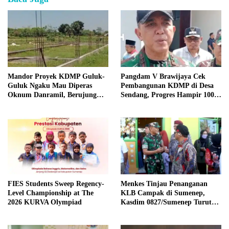
Mandor Proyek KDMP Guluk-
Pangdam V Brawijaya Cek
Guluk Ngaku Mau Diperas
Pembangunan KDMP di Desa
Oknum Danramil, Berujung
Sendang, Progres Hampir 100
Usir Pekerja?
Persen
FIES Students Sweep Regency-
Menkes Tinjau Penanganan
Level Championship at The
KLB Campak di Sumenep,
2026 KURVA Olympiad
Kasdim 0827/Sumenep Turut
Mendampingi