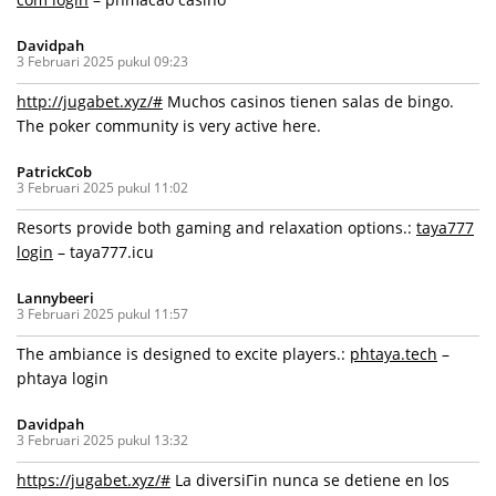
Davidpah
3 Februari 2025 pukul 09:23
http://jugabet.xyz/#
Muchos casinos tienen salas de bingo.
The poker community is very active here.
PatrickCob
3 Februari 2025 pukul 11:02
Resorts provide both gaming and relaxation options.:
taya777
login
– taya777.icu
Lannybeeri
3 Februari 2025 pukul 11:57
The ambiance is designed to excite players.:
phtaya.tech
–
phtaya login
Davidpah
3 Februari 2025 pukul 13:32
https://jugabet.xyz/#
La diversiГіn nunca se detiene en los