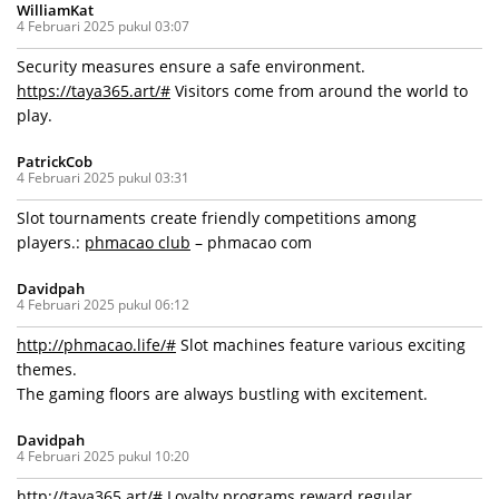
WilliamKat
4 Februari 2025 pukul 03:07
Security measures ensure a safe environment.
https://taya365.art/#
Visitors come from around the world to
play.
PatrickCob
4 Februari 2025 pukul 03:31
Slot tournaments create friendly competitions among
players.:
phmacao club
– phmacao com
Davidpah
4 Februari 2025 pukul 06:12
http://phmacao.life/#
Slot machines feature various exciting
themes.
The gaming floors are always bustling with excitement.
Davidpah
4 Februari 2025 pukul 10:20
http://taya365.art/#
Loyalty programs reward regular