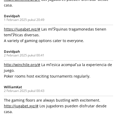
casa.
Davidpah
1 Februari 2025 pukul 20:49
https://jugabet.xyz/#
Las mГЎquinas tragamonedas tienen
temГЎticas diversas.
A variety of gaming options cater to everyone.
Davidpah
2 Februari 2025 pukul 00:41
http://winchile.pro/#
La mГєsica acompaГ±a la experiencia de
juego.
Poker rooms host exciting tournaments regularly.
WilliamKat
2 Februari 2025 pukul 00:43
The gaming floors are always bustling with excitement.
http://jugabet.xyz/#
Los jugadores pueden disfrutar desde
casa.