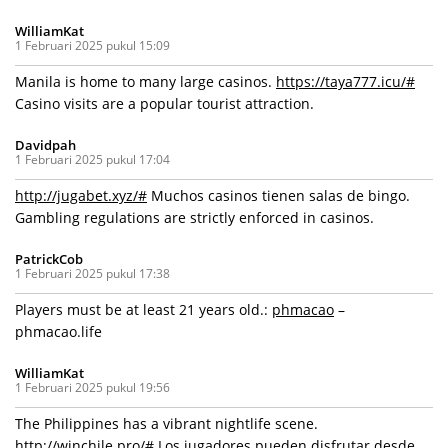
WilliamKat
1 Februari 2025 pukul 15:09
Manila is home to many large casinos.
https://taya777.icu/#
Casino visits are a popular tourist attraction.
Davidpah
1 Februari 2025 pukul 17:04
http://jugabet.xyz/#
Muchos casinos tienen salas de bingo.
Gambling regulations are strictly enforced in casinos.
PatrickCob
1 Februari 2025 pukul 17:38
Players must be at least 21 years old.:
phmacao
–
phmacao.life
WilliamKat
1 Februari 2025 pukul 19:56
The Philippines has a vibrant nightlife scene.
http://winchile.pro/#
Los jugadores pueden disfrutar desde