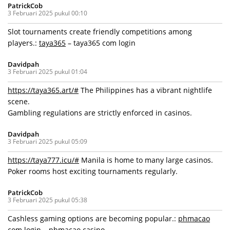
PatrickCob
3 Februari 2025 pukul 00:10
Slot tournaments create friendly competitions among
players.:
taya365
– taya365 com login
Davidpah
3 Februari 2025 pukul 01:04
https://taya365.art/#
The Philippines has a vibrant nightlife
scene.
Gambling regulations are strictly enforced in casinos.
Davidpah
3 Februari 2025 pukul 05:09
https://taya777.icu/#
Manila is home to many large casinos.
Poker rooms host exciting tournaments regularly.
PatrickCob
3 Februari 2025 pukul 05:38
Cashless gaming options are becoming popular.:
phmacao
com login
– phmacao casino