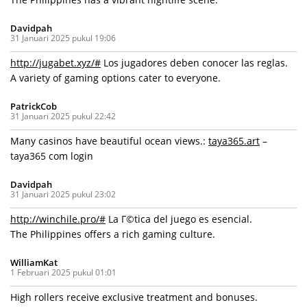
Davidpah
31 Januari 2025 pukul 19:06
http://jugabet.xyz/#
Los jugadores deben conocer las reglas.
A variety of gaming options cater to everyone.
PatrickCob
31 Januari 2025 pukul 22:42
Many casinos have beautiful ocean views.:
taya365.art
–
taya365 com login
Davidpah
31 Januari 2025 pukul 23:02
http://winchile.pro/#
La Г©tica del juego es esencial.
The Philippines offers a rich gaming culture.
WilliamKat
1 Februari 2025 pukul 01:01
High rollers receive exclusive treatment and bonuses.