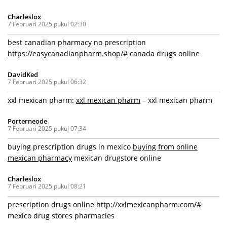
Charleslox
7 Februari 2025 pukul 02:30
best canadian pharmacy no prescription
https://easycanadianpharm.shop/#
canada drugs online
DavidKed
7 Februari 2025 pukul 06:32
xxl mexican pharm:
xxl mexican pharm
– xxl mexican pharm
Porterneode
7 Februari 2025 pukul 07:34
buying prescription drugs in mexico
buying from online
mexican pharmacy
mexican drugstore online
Charleslox
7 Februari 2025 pukul 08:21
prescription drugs online
http://xxlmexicanpharm.com/#
mexico drug stores pharmacies