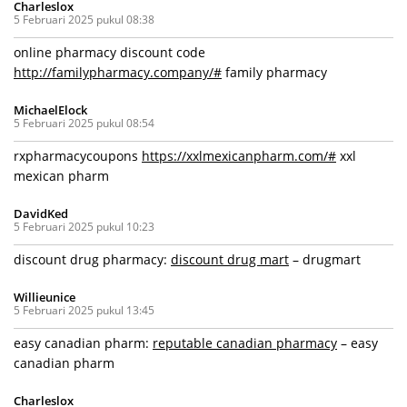
Charleslox
5 Februari 2025 pukul 08:38
online pharmacy discount code
http://familypharmacy.company/#
family pharmacy
MichaelElock
5 Februari 2025 pukul 08:54
rxpharmacycoupons
https://xxlmexicanpharm.com/#
xxl
mexican pharm
DavidKed
5 Februari 2025 pukul 10:23
discount drug pharmacy:
discount drug mart
– drugmart
Willieunice
5 Februari 2025 pukul 13:45
easy canadian pharm:
reputable canadian pharmacy
– easy
canadian pharm
Charleslox