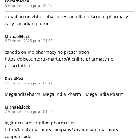
Porterneode
6 Februari 2025 pukul 20:47
canadian neighbor pharmacy
canadian discount pharmacy
easy canadian pharm
MichaelElock
6 Februari 2025 pukul 21:07
canada online pharmacy no prescription
https://discountdrugmart.pro/#
online pharmacy no
prescription
DavidKed
7 Februari 2025 pukul 00:12
MegaIndiaPharm:
Mega India Pharm
– Mega India Pharm
MichaelElock
7 Februari 2025 pukul 01:29
legit non prescription pharmacies
http://familypharmacy.company/#
canadian pharmacy
coupon code