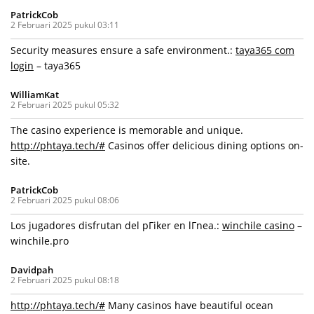
PatrickCob
2 Februari 2025 pukul 03:11
Security measures ensure a safe environment.:
taya365 com
login
– taya365
WilliamKat
2 Februari 2025 pukul 05:32
The casino experience is memorable and unique.
http://phtaya.tech/#
Casinos offer delicious dining options on-
site.
PatrickCob
2 Februari 2025 pukul 08:06
Los jugadores disfrutan del pГіker en lГ­nea.:
winchile casino
–
winchile.pro
Davidpah
2 Februari 2025 pukul 08:18
http://phtaya.tech/#
Many casinos have beautiful ocean