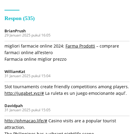
Respon (535)
BrianPrush
29 Januari 2025 pukul 16:05
migliori farmacie online 2024:
Farma Prodotti
– comprare
farmaci online all’estero
Farmacia online miglior prezzo
WilliamKat
31 Januari 2025 pukul 15:04
Slot tournaments create friendly competitions among players.
http://jugabet.xyz/#
La ruleta es un juego emocionante aquГ­.
Davidpah
31 Januari 2025 pukul 15:05
http://phmacao.life/#
Casino visits are a popular tourist
attraction.
The Philippines has a vibrant nightlife scene.