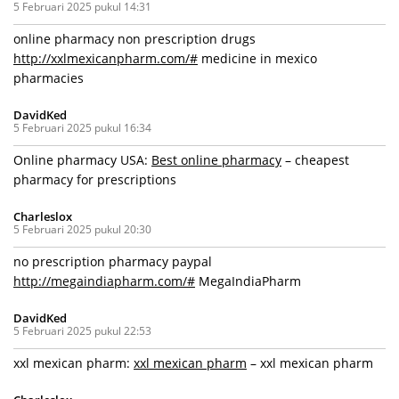
5 Februari 2025 pukul 14:31
online pharmacy non prescription drugs
http://xxlmexicanpharm.com/#
medicine in mexico
pharmacies
DavidKed
5 Februari 2025 pukul 16:34
Online pharmacy USA:
Best online pharmacy
– cheapest
pharmacy for prescriptions
Charleslox
5 Februari 2025 pukul 20:30
no prescription pharmacy paypal
http://megaindiapharm.com/#
MegaIndiaPharm
DavidKed
5 Februari 2025 pukul 22:53
xxl mexican pharm:
xxl mexican pharm
– xxl mexican pharm