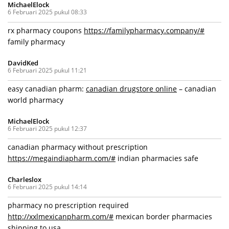
MichaelElock
6 Februari 2025 pukul 08:33
rx pharmacy coupons
https://familypharmacy.company/#
family pharmacy
DavidKed
6 Februari 2025 pukul 11:21
easy canadian pharm:
canadian drugstore online
– canadian
world pharmacy
MichaelElock
6 Februari 2025 pukul 12:37
canadian pharmacy without prescription
https://megaindiapharm.com/#
indian pharmacies safe
Charleslox
6 Februari 2025 pukul 14:14
pharmacy no prescription required
http://xxlmexicanpharm.com/#
mexican border pharmacies
shipping to usa