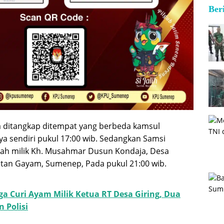
Ber
 ditangkap ditempat yang berbeda kamsul
a sendiri pukul 17:00 wib. Sedangkan Samsi
lah milik Kh. Musahmar Dusun Kondaja, Desa
an Gayam, Sumenep, Pada pukul 21:00 wib.
ga Curi Ayam Milik Ketua RT Desa Giring, Dua
 Polisi