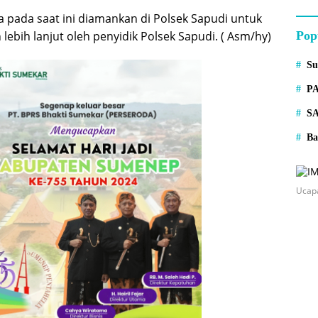
 pada saat ini diamankan di Polsek Sapudi untuk
 lebih lanjut oleh penyidik Polsek Sapudi. ( Asm/hy)
Pop
S
P
S
Ba
Ucap