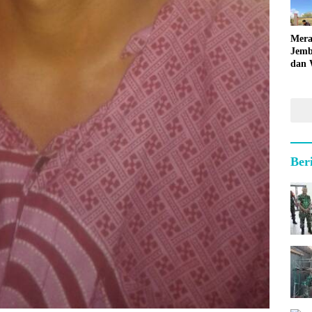
Mera
Jemb
dan 
Hara
Ber