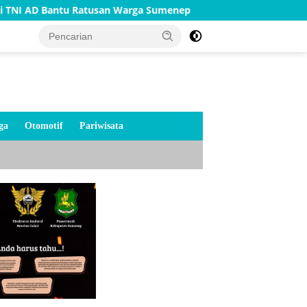
Ratusan Warga Sumenep
TNI AD Bangun Rumah Warga Tida
ga
Otomotif
Pariwisata