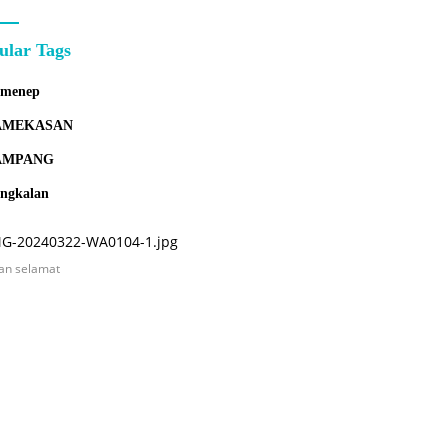
ular Tags
umenep
AMEKASAN
AMPANG
ngkalan
an selamat