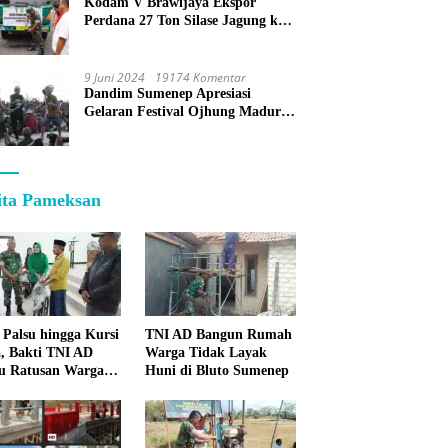
Kodam V Brawijaya Ekspor
Perdana 27 Ton Silase Jagung ke
Korea Selatan
9 Juni 2024
19174 Komentar
Dandim Sumenep Apresiasi
Gelaran Festival Ojhung Madura
di Batu Putih
ita Pameksan
 Palsu hingga Kursi
TNI AD Bangun Rumah
, Bakti TNI AD
Warga Tidak Layak
u Ratusan Warga
Huni di Bluto Sumenep
enep