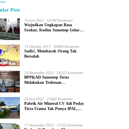
ular Post
16 Juni 2023
32188 Komentar
Wujudkan Ungkapan Rasa
Syukur, Kodim Sumenep Gelar
Do’a Bersama
13 Oktober 2017
30689 Komentar
Sadis!, Membacok Orang Tak
Bersalah
28 November 2022
26533 Komentar
BPPKAD Sumenep Terus
Melakukan Trobosan
Maksimalkan Pelayanan
Percepatan BPHTB
29 Juni 2022
21882 Komentar
Pabrik Air Mineral CV Adi Poday
Tirta Utama Tak Punya IPAL,
Limbah Buat Mandi
17 November 2023
21553 Komentar