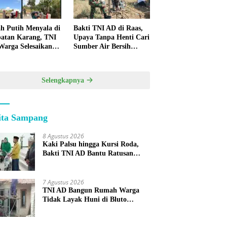
h Putih Menyala di
Bakti TNI AD di Raas,
atan Karang, TNI
Upaya Tanpa Henti Cari
Warga Selesaikan
Sumber Air Bersih
pan Bersama
untuk Warga
Kepulauan
Selengkapnya
ita Sampang
8 Agustus 2026
Kaki Palsu hingga Kursi Roda,
Bakti TNI AD Bantu Ratusan
Warga Sumenep
7 Agustus 2026
TNI AD Bangun Rumah Warga
Tidak Layak Huni di Bluto
Sumenep