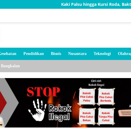
Kaki Palsu hingga Kursi Roda, Bakti TNI AD Bantu 
esehatan
Pendidikan
Bisnis
Nusantara
Teknologi
Olahra
Bangkalan