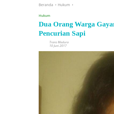
Beranda
Hukum
Hukum
Dua Orang Warga Gayam
Pencurian Sapi
Trans Madura
10 Juni 2017