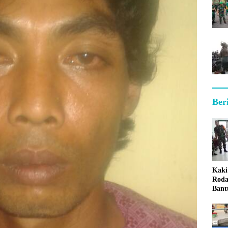
Ber
Kaki
Roda
Bant
Sum