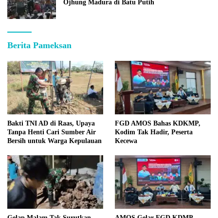
Ojhung Madura di Batu Putih
Berita Pameksan
Bakti TNI AD di Raas, Upaya
FGD AMOS Bahas KDKMP,
Tanpa Henti Cari Sumber Air
Kodim Tak Hadir, Peserta
Bersih untuk Warga Kepulauan
Kecewa
Gelap Malam Tak Surutkan
AMOS Gelar FGD KDMP,