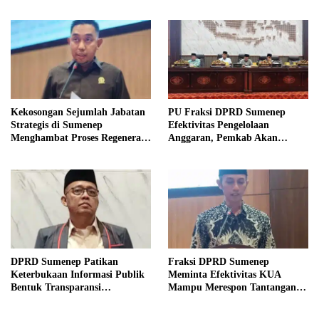
Kekosongan Sejumlah Jabatan
PU Fraksi DPRD Sumenep
Strategis di Sumenep
Efektivitas Pengelolaan
Menghambat Proses Regenerasi
Anggaran, Pemkab Akan
Kepemimpinan.
Perbaikan Betkala
DPRD Sumenep Patikan
Fraksi DPRD Sumenep
Keterbukaan Informasi Publik
Meminta Efektivitas KUA
Bentuk Transparansi
Mampu Merespon Tantangan
Masyarakat
Ekonomi