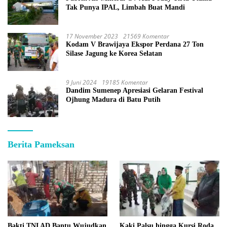
Tak Punya IPAL, Limbah Buat Mandi
17 November 2023
21569 Komentar
Kodam V Brawijaya Ekspor Perdana 27 Ton
Silase Jagung ke Korea Selatan
9 Juni 2024
19185 Komentar
Dandim Sumenep Apresiasi Gelaran Festival
Ojhung Madura di Batu Putih
Berita Pameksan
Bakti TNI AD Bantu Wujudkan
Kaki Palsu hingga Kursi Roda,