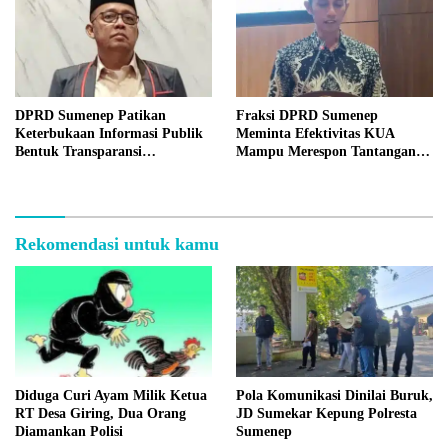
DPRD Sumenep Patikan
Fraksi DPRD Sumenep
Keterbukaan Informasi Publik
Meminta Efektivitas KUA
Bentuk Transparansi
Mampu Merespon Tantangan
Masyarakat
Ekonomi
Rekomendasi untuk kamu
Diduga Curi Ayam Milik Ketua
Pola Komunikasi Dinilai Buruk,
RT Desa Giring, Dua Orang
JD Sumekar Kepung Polresta
Diamankan Polisi
Sumenep