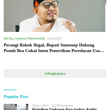
Berita
,
Hukum
,
Pemerintah
2 Juli 2025
Perangi Rokok Ilegal, Bupati Sumenep Dukung
Penuh Bea Cukai Inten Penertiban Peredaran Usaha
Bodong
Selengkapnya
Popular Post
16 Juni 2023
32238 Komentar
Wujudkan Ungkapan Rasa Syukur, Kodim