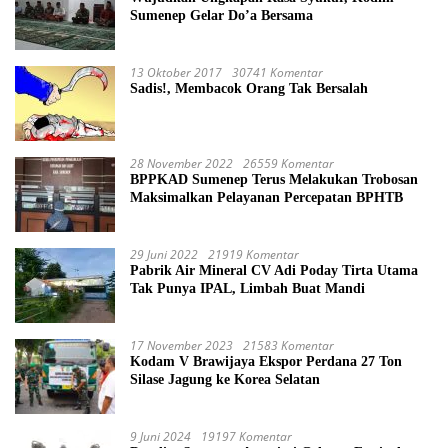
Sumenep Gelar Do’a Bersama
13 Oktober 2017
30741 Komentar
Sadis!, Membacok Orang Tak Bersalah
28 November 2022
26559 Komentar
BPPKAD Sumenep Terus Melakukan Trobosan
Maksimalkan Pelayanan Percepatan BPHTB
29 Juni 2022
21919 Komentar
Pabrik Air Mineral CV Adi Poday Tirta Utama
Tak Punya IPAL, Limbah Buat Mandi
17 November 2023
21583 Komentar
Kodam V Brawijaya Ekspor Perdana 27 Ton
Silase Jagung ke Korea Selatan
9 Juni 2024
19197 Komentar