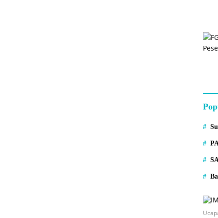
Pop
S
P
S
Ba
Ucap