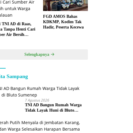
FGD AMOS Bahas
KDKMP, Kodim Tak
i TNI AD di Raas,
Hadir, Peserta Kecewa
a Tanpa Henti Cari
er Air Bersih
k Warga
lauan
Selengkapnya
ita Sampang
7 Agustus 2026
TNI AD Bangun Rumah Warga
Tidak Layak Huni di Bluto
Sumenep