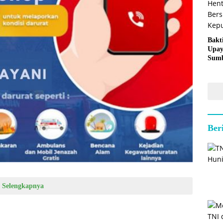
Bakt
Upay
Sumb
untu
Kepu
Ber
Selengkapnya