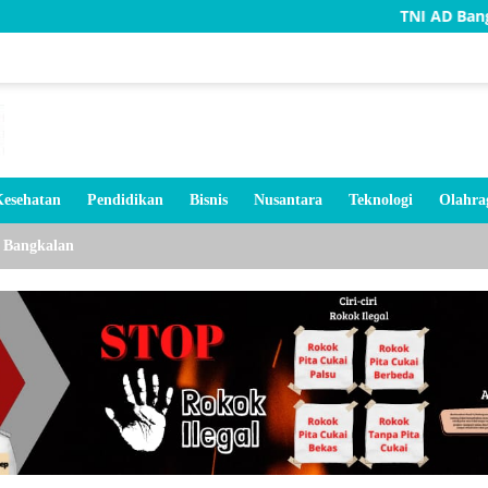
TNI AD Bangun Rumah W
esehatan
Pendidikan
Bisnis
Nusantara
Teknologi
Olahra
Bangkalan