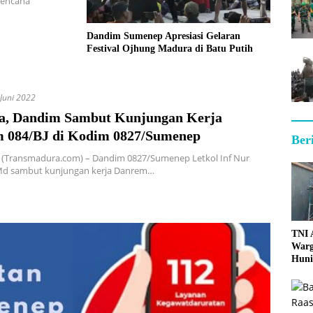
 rencana
Dandim Sumenep Apresiasi Gelaran
Festival Ojhung Madura di Batu Putih
Juni 2022
a, Dandim Sambut Kunjungan Kerja
 084/BJ di Kodim 0827/Sumenep
Ber
(Transmadura.com) – Dandim 0827/Sumenep Letkol Inf Nur
. Md sambut kunjungan kerja Danrem…
TNI
Warg
Huni