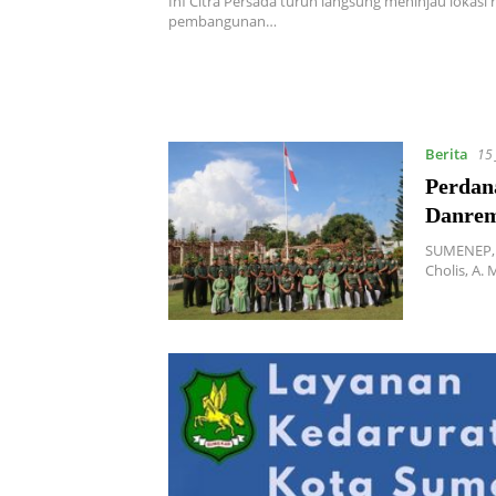
Inf Citra Persada turun langsung meninjau lokasi
pembangunan…
Berita
15 
Perdan
Danrem
SUMENEP, 
Cholis, A