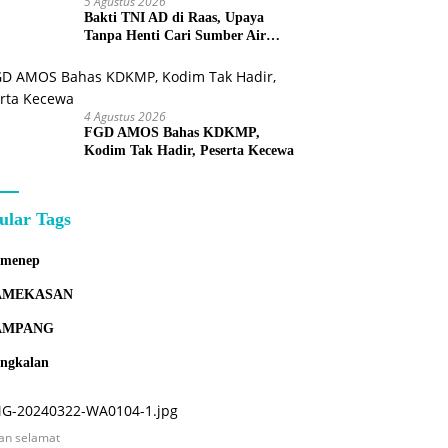
5 Agustus 2026
Bakti TNI AD di Raas, Upaya
Tanpa Henti Cari Sumber Air
Bersih untuk Warga Kepulauan
4 Agustus 2026
FGD AMOS Bahas KDKMP,
Kodim Tak Hadir, Peserta Kecewa
ular Tags
umenep
AMEKASAN
AMPANG
ngkalan
an selamat