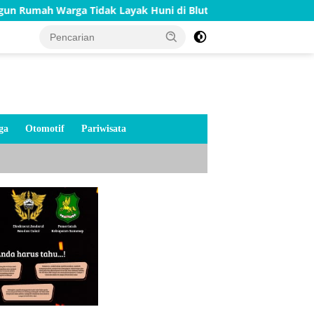
arga Tidak Layak Huni di Bluto Sumenep
Merah Putih 
ga
Otomotif
Pariwisata