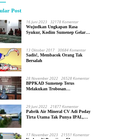
ular Post
16 Juni 2023
32178 Komentar
Wujudkan Ungkapan Rasa
Syukur, Kodim Sumenep Gelar
Do’a Bersama
13 Oktober 2017
30684 Komentar
Sadis!, Membacok Orang Tak
Bersalah
28 November 2022
26528 Komentar
BPPKAD Sumenep Terus
Melakukan Trobosan
Maksimalkan Pelayanan
Percepatan BPHTB
29 Juni 2022
21877 Komentar
Pabrik Air Mineral CV Adi Poday
Tirta Utama Tak Punya IPAL,
Limbah Buat Mandi
17 November 2023
21551 Komentar