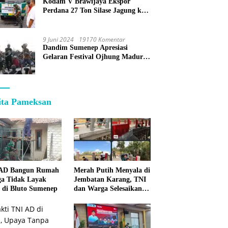
Kodam V Brawijaya Ekspor
Perdana 27 Ton Silase Jagung ke
Korea Selatan
9 Juni 2024
19170 Komentar
Dandim Sumenep Apresiasi
Gelaran Festival Ojhung Madura
di Batu Putih
ita Pameksan
 AD Bangun Rumah
Merah Putih Menyala di
a Tidak Layak
Jembatan Karang, TNI
 di Bluto Sumenep
dan Warga Selesaikan
Harapan Bersama