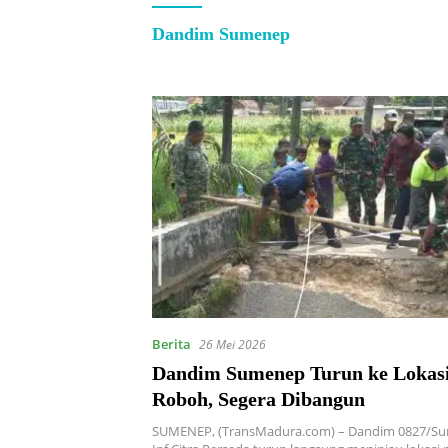
Dandim Sumenep
Berita
26 Mei 2026
Dandim Sumenep Turun ke Lokasi Jembat
Roboh, Segera Dibangun
SUMENEP, (TransMadura.com) – Dandim 0827/Su