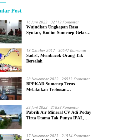
ular Post
16 Juni 2023
32119 Komentar
Wujudkan Ungkapan Rasa
Syukur, Kodim Sumenep Gelar
Do’a Bersama
13 Oktober 2017
30647 Komentar
Sadis!, Membacok Orang Tak
Bersalah
28 November 2022
26513 Komentar
BPPKAD Sumenep Terus
Melakukan Trobosan
Maksimalkan Pelayanan
Percepatan BPHTB
29 Juni 2022
21838 Komentar
Pabrik Air Mineral CV Adi Poday
Tirta Utama Tak Punya IPAL,
Limbah Buat Mandi
17 November 2023
21514 Komentar