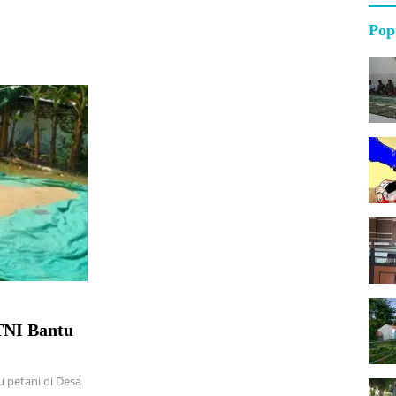
Pop
TNI Bantu
 petani di Desa