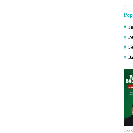
Pop
S
P
S
Ba
Ucap