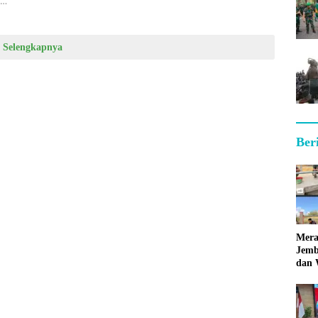
p…
Selengkapnya
Ber
Mera
Jemb
dan 
Hara