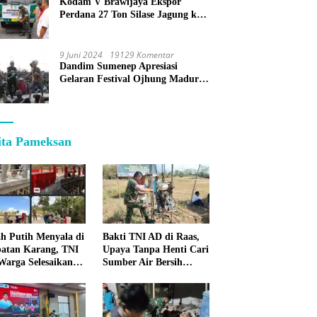
Kodam V Brawijaya Ekspor
Perdana 27 Ton Silase Jagung ke
Korea Selatan
9 Juni 2024
19129 Komentar
Dandim Sumenep Apresiasi
Gelaran Festival Ojhung Madura
di Batu Putih
ita Pameksan
h Putih Menyala di
Bakti TNI AD di Raas,
atan Karang, TNI
Upaya Tanpa Henti Cari
Warga Selesaikan
Sumber Air Bersih
pan Bersama
untuk Warga
Kepulauan