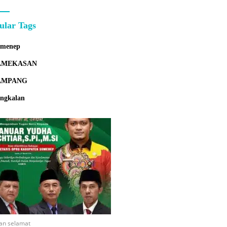
ular Tags
umenep
AMEKASAN
AMPANG
ngkalan
an selamat