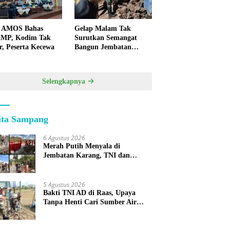
 AMOS Bahas
Gelap Malam Tak
MP, Kodim Tak
Surutkan Semangat
r, Peserta Kecewa
Bangun Jembatan
KBSB Gapura
Selengkapnya
ita Sampang
6 Agustus 2026
Merah Putih Menyala di
Jembatan Karang, TNI dan
Warga Selesaikan Harapan
Bersama
5 Agustus 2026
Bakti TNI AD di Raas, Upaya
Tanpa Henti Cari Sumber Air
Bersih untuk Warga Kepulauan