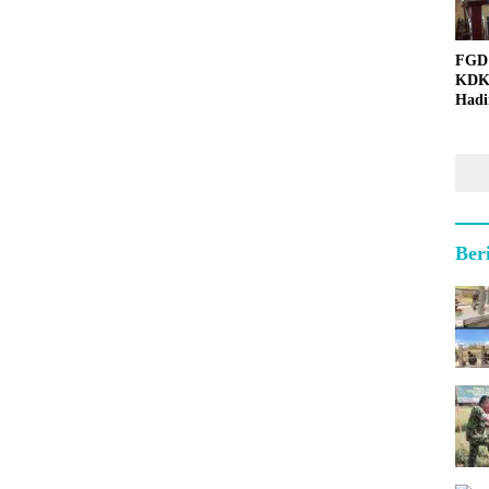
FGD
KDK
Hadi
Ber