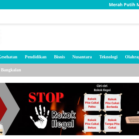
Merah Putih Menyala di
esehatan
Pendidikan
Bisnis
Nusantara
Teknologi
Olahra
Bangkalan