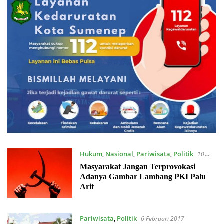
Hukum
,
Nasional
,
Pariwisata
,
Politik
10
Februari 2017
Masyarakat Jangan Terprovokasi
Adanya Gambar Lambang PKI Palu
Arit
Pariwisata
,
Politik
6 Februari 2017