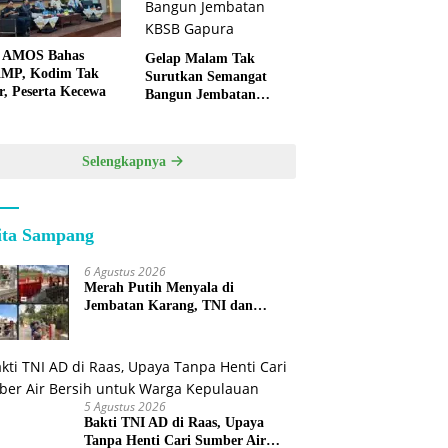
 AMOS Bahas
Gelap Malam Tak
MP, Kodim Tak
Surutkan Semangat
r, Peserta Kecewa
Bangun Jembatan
KBSB Gapura
Selengkapnya
ita Sampang
6 Agustus 2026
Merah Putih Menyala di
Jembatan Karang, TNI dan
Warga Selesaikan Harapan
Bersama
5 Agustus 2026
Bakti TNI AD di Raas, Upaya
Tanpa Henti Cari Sumber Air