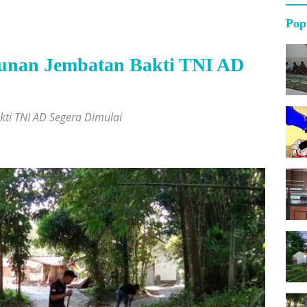
Pop
gunan Jembatan Bakti TNI AD
ti TNI AD Segera Dimulai