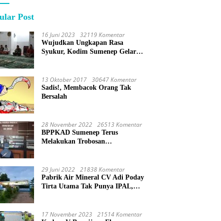
ular Post
16 Juni 2023
32119 Komentar
Wujudkan Ungkapan Rasa
Syukur, Kodim Sumenep Gelar
Do’a Bersama
13 Oktober 2017
30647 Komentar
Sadis!, Membacok Orang Tak
Bersalah
28 November 2022
26513 Komentar
BPPKAD Sumenep Terus
Melakukan Trobosan
Maksimalkan Pelayanan
Percepatan BPHTB
29 Juni 2022
21838 Komentar
Pabrik Air Mineral CV Adi Poday
Tirta Utama Tak Punya IPAL,
Limbah Buat Mandi
17 November 2023
21514 Komentar