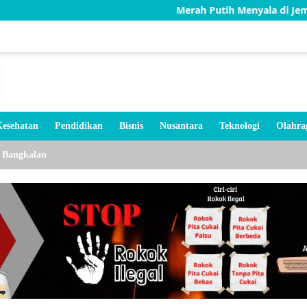
Merah Putih Menyala di Jembatan Karang, T
esehatan
Pendidikan
Bisnis
Nusantara
Teknologi
Olahra
Bangkalan