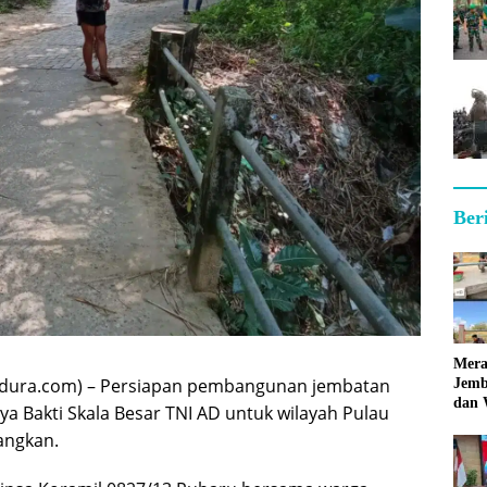
Ber
Mera
dura.com) – Persiapan pembangunan jembatan
Jemb
dan 
a Bakti Skala Besar TNI AD untuk wilayah Pulau
Hara
angkan.