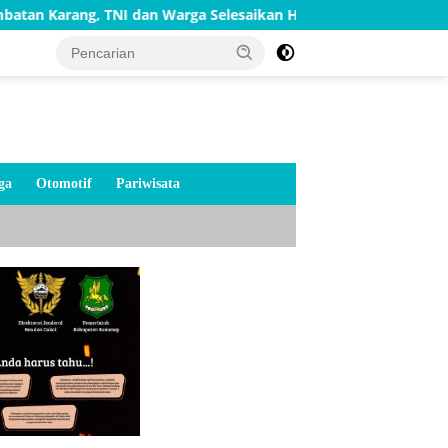
NI dan Warga Selesaikan Harapan Bersama
Bakti TNI AD
ga
Otomotif
Pariwisata