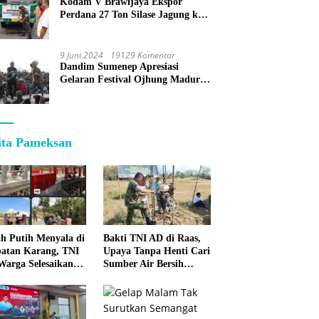
Kodam V Brawijaya Ekspor
Perdana 27 Ton Silase Jagung ke
Korea Selatan
9 Juni 2024
19129 Komentar
Dandim Sumenep Apresiasi
Gelaran Festival Ojhung Madura
di Batu Putih
ita Pameksan
h Putih Menyala di
Bakti TNI AD di Raas,
atan Karang, TNI
Upaya Tanpa Henti Cari
Warga Selesaikan
Sumber Air Bersih
pan Bersama
untuk Warga
Kepulauan