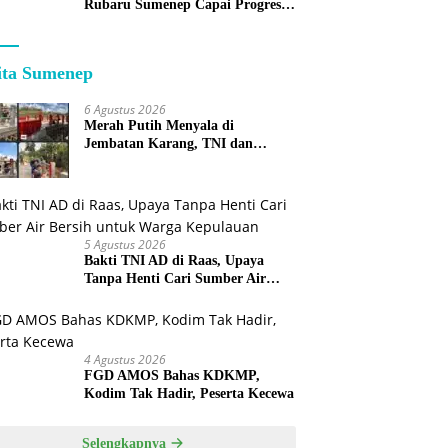
Rubaru Sumenep Capai Progres
75 Persen
ita Sumenep
6 Agustus 2026
Merah Putih Menyala di
Jembatan Karang, TNI dan
Warga Selesaikan Harapan
Bersama
5 Agustus 2026
Bakti TNI AD di Raas, Upaya
Tanpa Henti Cari Sumber Air
Bersih untuk Warga Kepulauan
4 Agustus 2026
FGD AMOS Bahas KDKMP,
Kodim Tak Hadir, Peserta Kecewa
Selengkapnya