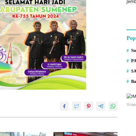
Pop
S
P
S
Ba
Ucap