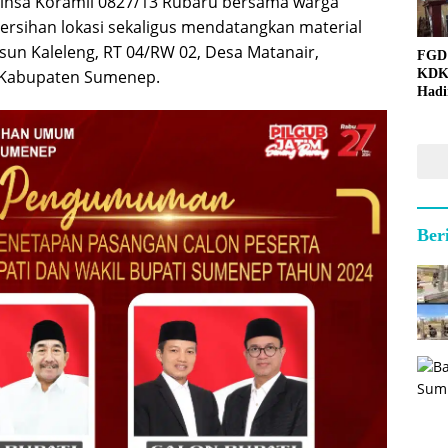
binsa Koramil 0827/13 Rubaru bersama warga
rsihan lokasi sekaligus mendatangkan material
n Kaleleng, RT 04/RW 02, Desa Matanair,
FGD
KDK
 Kabupaten Sumenep.
Hadi
Ber