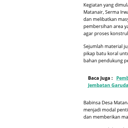
Kegiatan yang dimula
Matanair, Serma Irw
dan melibatkan masy
pembersihan area y
agar proses konstruk
Sejumlah material ju
pikap batu koral unt
bahan pendukung pe
Baca Juga :
Pemb
Jembatan Garuda
Babinsa Desa Matana
menjadi modal pent
dan memberikan man