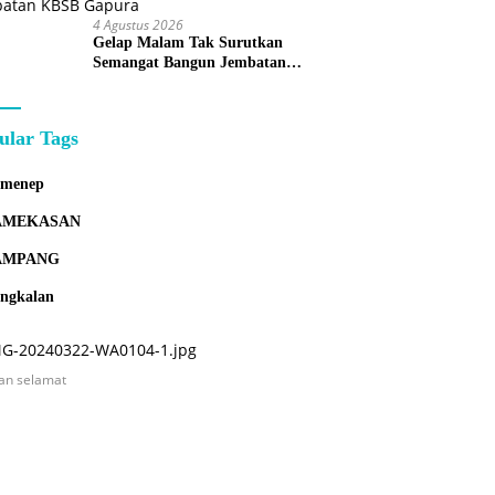
4 Agustus 2026
Gelap Malam Tak Surutkan
Semangat Bangun Jembatan
KBSB Gapura
ular Tags
umenep
AMEKASAN
AMPANG
ngkalan
an selamat