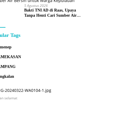
5 Agustus 2026
Bakti TNI AD di Raas, Upaya
Tanpa Henti Cari Sumber Air
Bersih untuk Warga Kepulauan
ular Tags
umenep
AMEKASAN
AMPANG
ngkalan
an selamat