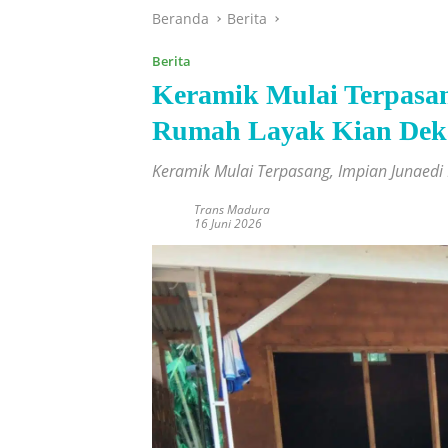
Beranda
Berita
Berita
Keramik Mulai Terpasan
Rumah Layak Kian Dek
Keramik Mulai Terpasang, Impian Junaedi
Trans Madura
16 Juni 2026