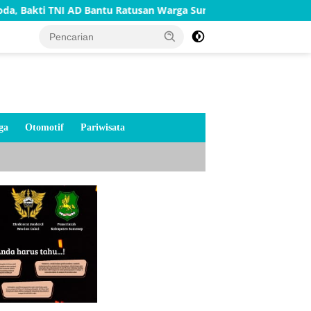
 AD Bantu Ratusan Warga Sumenep
TNI AD Bangun Rumah 
ga
Otomotif
Pariwisata