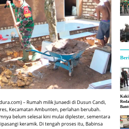
Ber
Kaki
ra.com) – Rumah milik Junaedi di Dusun Candi,
Roda
Bant
es, Kecamatan Ambunten, perlahan berubah.
Sum
mnya belum selesai kini mulai diplester, sementara
ipasangi keramik. Di tengah proses itu, Babinsa