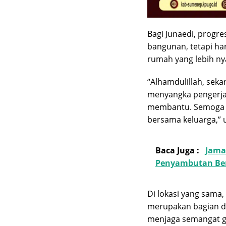
Bagi Junaedi, progr
bangunan, tetapi har
rumah yang lebih n
“Alhamdulillah, sek
menyangka pengerjaa
membantu. Semoga s
bersama keluarga,” u
Baca Juga :
Jama
Penyambutan Ber
Di lokasi yang sama
merupakan bagian da
menjaga semangat go