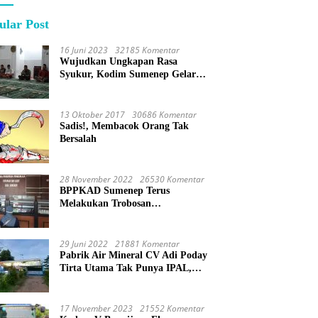
ular Post
16 Juni 2023
32185 Komentar
Wujudkan Ungkapan Rasa
Syukur, Kodim Sumenep Gelar
Do’a Bersama
13 Oktober 2017
30686 Komentar
Sadis!, Membacok Orang Tak
Bersalah
28 November 2022
26530 Komentar
BPPKAD Sumenep Terus
Melakukan Trobosan
Maksimalkan Pelayanan
Percepatan BPHTB
29 Juni 2022
21881 Komentar
Pabrik Air Mineral CV Adi Poday
Tirta Utama Tak Punya IPAL,
Limbah Buat Mandi
17 November 2023
21552 Komentar