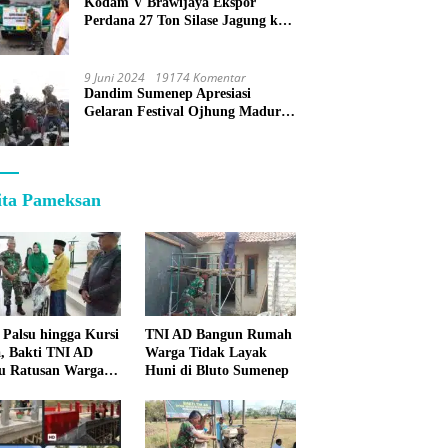
Kodam V Brawijaya Ekspor
Perdana 27 Ton Silase Jagung ke
Korea Selatan
9 Juni 2024
19174 Komentar
Dandim Sumenep Apresiasi
Gelaran Festival Ojhung Madura
di Batu Putih
ita Pameksan
 Palsu hingga Kursi
TNI AD Bangun Rumah
, Bakti TNI AD
Warga Tidak Layak
u Ratusan Warga
Huni di Bluto Sumenep
enep