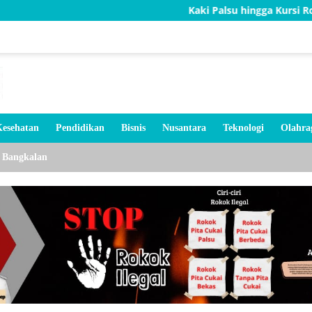
Kaki Palsu hingga Kursi Roda, Bakti TNI
esehatan
Pendidikan
Bisnis
Nusantara
Teknologi
Olahra
Bangkalan