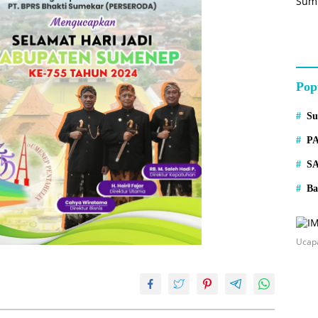
Pop
S
P
S
Ba
Ucap