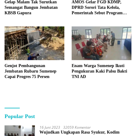
Gelap Malam Tak Surutkan
AMOS Gelar FGD KDMP,
Semangat Bangun Jembatan
DPRD Sorori Tata Kelola,
KBSB Gapura
Pemerintah Sebut Program
Nasional
Genjot Pembangunan
Enam Warga Sumenep Ikuti
Jembatan Rubaru Sumenep
Pengukuran Kaki Palsu Bakti
Capai Progres 75 Persen
TNI AD
Popular Post
16 Juni 2023
32059 Komentar
Wujudkan Ungkapan Rasa Syukur, Kodim