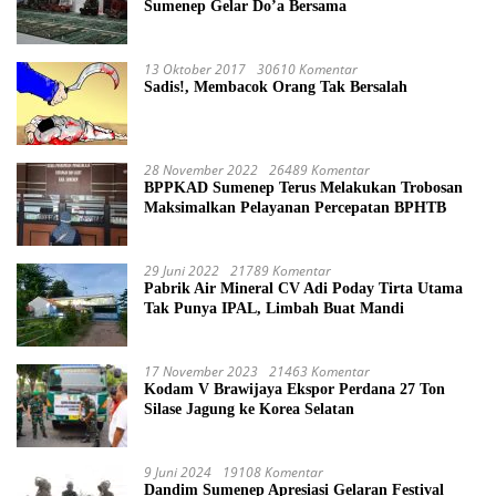
Sumenep Gelar Do’a Bersama
13 Oktober 2017
30610 Komentar
Sadis!, Membacok Orang Tak Bersalah
28 November 2022
26489 Komentar
BPPKAD Sumenep Terus Melakukan Trobosan
Maksimalkan Pelayanan Percepatan BPHTB
29 Juni 2022
21789 Komentar
Pabrik Air Mineral CV Adi Poday Tirta Utama
Tak Punya IPAL, Limbah Buat Mandi
17 November 2023
21463 Komentar
Kodam V Brawijaya Ekspor Perdana 27 Ton
Silase Jagung ke Korea Selatan
9 Juni 2024
19108 Komentar
Dandim Sumenep Apresiasi Gelaran Festival