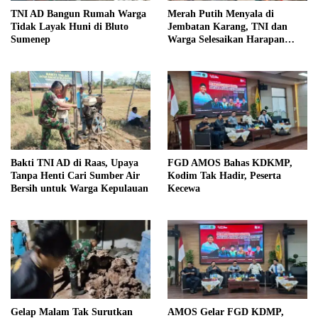
TNI AD Bangun Rumah Warga
Merah Putih Menyala di
Tidak Layak Huni di Bluto
Jembatan Karang, TNI dan
Sumenep
Warga Selesaikan Harapan
Bersama
Bakti TNI AD di Raas, Upaya
FGD AMOS Bahas KDKMP,
Tanpa Henti Cari Sumber Air
Kodim Tak Hadir, Peserta
Bersih untuk Warga Kepulauan
Kecewa
Gelap Malam Tak Surutkan
AMOS Gelar FGD KDMP,