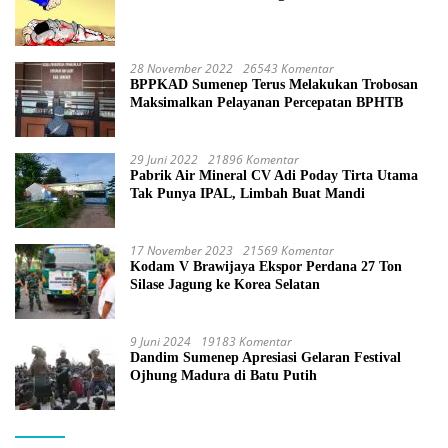
28 November 2022
26543 Komentar
BPPKAD Sumenep Terus Melakukan Trobosan
Maksimalkan Pelayanan Percepatan BPHTB
29 Juni 2022
21896 Komentar
Pabrik Air Mineral CV Adi Poday Tirta Utama
Tak Punya IPAL, Limbah Buat Mandi
17 November 2023
21569 Komentar
Kodam V Brawijaya Ekspor Perdana 27 Ton
Silase Jagung ke Korea Selatan
9 Juni 2024
19183 Komentar
Dandim Sumenep Apresiasi Gelaran Festival
Ojhung Madura di Batu Putih