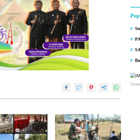
Pop
S
P
S
Ba
Ucap