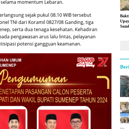
at selama momentum Lebaran.
langsung sejak pukul 08.10 WIB tersebut
Bakt
Upay
onel TNI dari Koramil 0827/08 Ganding, tiga
Sumb
nep, serta dua tenaga kesehatan. Kehadiran
untu
pada pengawasan arus lalu lintas, pelayanan
Kepu
ntisipasi potensi gangguan keamanan.
Ber