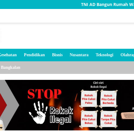
TNI AD Bangun Rumah Warga Tidak Layak 
esehatan
Pendidikan
Bisnis
Nusantara
Teknologi
Olahra
Bangkalan