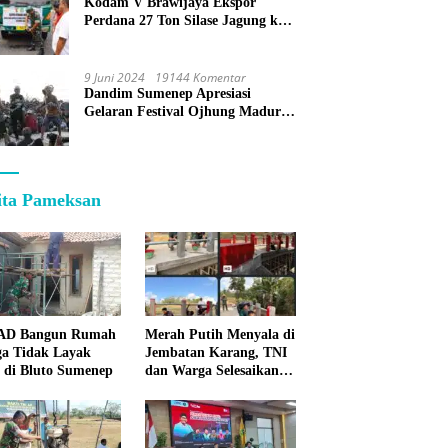
Kodam V Brawijaya Ekspor
Perdana 27 Ton Silase Jagung ke
Korea Selatan
9 Juni 2024
19144 Komentar
Dandim Sumenep Apresiasi
Gelaran Festival Ojhung Madura
di Batu Putih
ita Pameksan
 AD Bangun Rumah
Merah Putih Menyala di
a Tidak Layak
Jembatan Karang, TNI
 di Bluto Sumenep
dan Warga Selesaikan
Harapan Bersama