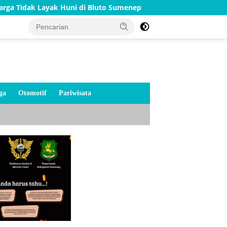
Huni di Bluto Sumenep
Merah Putih Menyala di Jembata
ga
Otomotif
Pariwisata