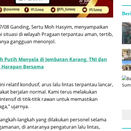
Ber
27/08 Ganding, Sertu Moh Hasyim, menyampaikan
i situasi di wilayah Pragaan terpantau aman, tertib,
danya gangguan menonjol.
h Putih Menyala di Jembatan Karang, TNI dan
n Harapan Bersama
ni relatif kondusif, arus lalu lintas terpantau lancar,
rakat berjalan normal. Kami terus melakukan
tensif di titik-titik rawan untuk memastikan
ga,” ujarnya.
 langkah-langkah yang dilakukan personel selama
amanan, di antaranya pengaturan lalu lintas,