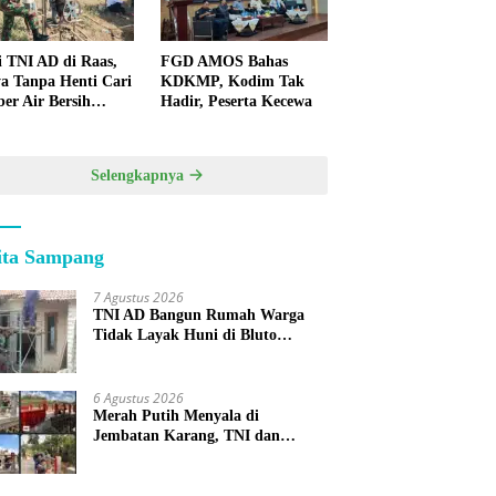
i TNI AD di Raas,
FGD AMOS Bahas
a Tanpa Henti Cari
KDKMP, Kodim Tak
er Air Bersih
Hadir, Peserta Kecewa
k Warga
lauan
Selengkapnya
ita Sampang
7 Agustus 2026
TNI AD Bangun Rumah Warga
Tidak Layak Huni di Bluto
Sumenep
6 Agustus 2026
Merah Putih Menyala di
Jembatan Karang, TNI dan
Warga Selesaikan Harapan
Bersama