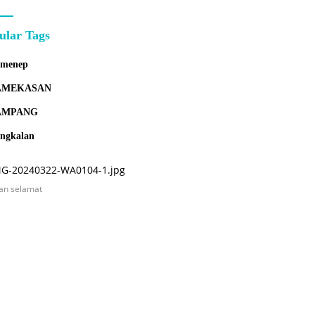
ular Tags
umenep
AMEKASAN
AMPANG
ngkalan
an selamat