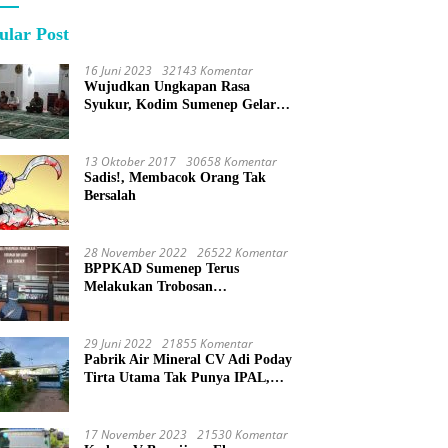
ular Post
16 Juni 2023
32143 Komentar
Wujudkan Ungkapan Rasa
Syukur, Kodim Sumenep Gelar
Do’a Bersama
13 Oktober 2017
30658 Komentar
Sadis!, Membacok Orang Tak
Bersalah
28 November 2022
26522 Komentar
BPPKAD Sumenep Terus
Melakukan Trobosan
Maksimalkan Pelayanan
Percepatan BPHTB
29 Juni 2022
21855 Komentar
Pabrik Air Mineral CV Adi Poday
Tirta Utama Tak Punya IPAL,
Limbah Buat Mandi
17 November 2023
21530 Komentar