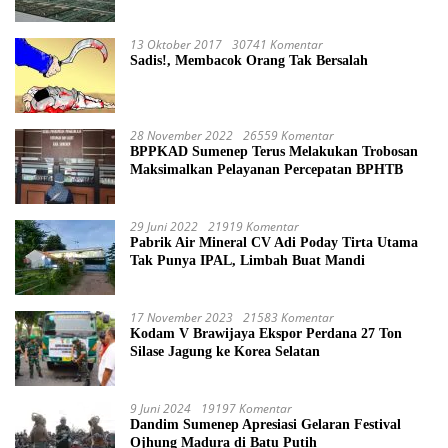
13 Oktober 2017
30741 Komentar
Sadis!, Membacok Orang Tak Bersalah
28 November 2022
26559 Komentar
BPPKAD Sumenep Terus Melakukan Trobosan
Maksimalkan Pelayanan Percepatan BPHTB
29 Juni 2022
21919 Komentar
Pabrik Air Mineral CV Adi Poday Tirta Utama
Tak Punya IPAL, Limbah Buat Mandi
17 November 2023
21583 Komentar
Kodam V Brawijaya Ekspor Perdana 27 Ton
Silase Jagung ke Korea Selatan
9 Juni 2024
19197 Komentar
Dandim Sumenep Apresiasi Gelaran Festival
Ojhung Madura di Batu Putih