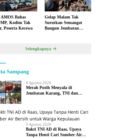
 AMOS Bahas
Gelap Malam Tak
MP, Kodim Tak
Surutkan Semangat
r, Peserta Kecewa
Bangun Jembatan
KBSB Gapura
Selengkapnya
ita Sampang
6 Agustus 2026
Merah Putih Menyala di
Jembatan Karang, TNI dan
Warga Selesaikan Harapan
Bersama
5 Agustus 2026
Bakti TNI AD di Raas, Upaya
Tanpa Henti Cari Sumber Air