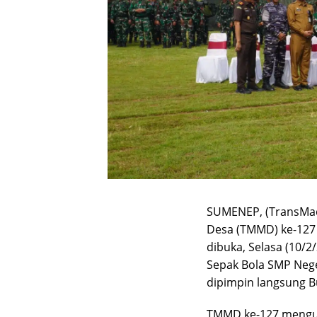
SUMENEP, (TransMa
Desa (TMMD) ke-127
dibuka, Selasa (10/
Sepak Bola SMP Nege
dipimpin langsung 
TMMD ke-127 mengu