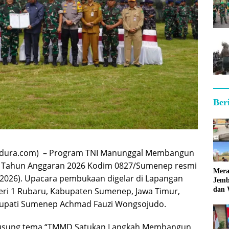
Ber
dura.com) – Program TNI Manunggal Membangun
 Tahun Anggaran 2026 Kodim 0827/Sumenep resmi
Mera
2/2026). Upacara pembukaan digelar di Lapangan
Jemb
ri 1 Rubaru, Kabupaten Sumenep, Jawa Timur,
dan 
Hara
Bupati Sumenep Achmad Fauzi Wongsojudo.
sung tema “TMMD Satukan Langkah Membangun