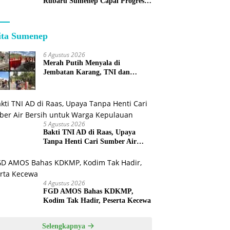
Rubaru Sumenep Capai Progres
75 Persen
ita Sumenep
6 Agustus 2026
Merah Putih Menyala di
Jembatan Karang, TNI dan
Warga Selesaikan Harapan
Bersama
5 Agustus 2026
Bakti TNI AD di Raas, Upaya
Tanpa Henti Cari Sumber Air
Bersih untuk Warga Kepulauan
4 Agustus 2026
FGD AMOS Bahas KDKMP,
Kodim Tak Hadir, Peserta Kecewa
Selengkapnya