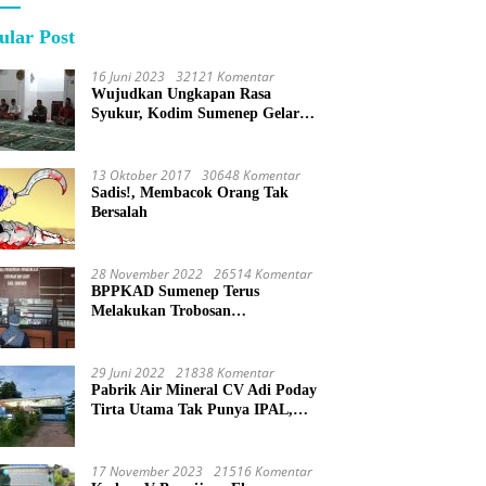
ular Post
16 Juni 2023
32121 Komentar
Wujudkan Ungkapan Rasa
Syukur, Kodim Sumenep Gelar
Do’a Bersama
13 Oktober 2017
30648 Komentar
Sadis!, Membacok Orang Tak
Bersalah
28 November 2022
26514 Komentar
BPPKAD Sumenep Terus
Melakukan Trobosan
Maksimalkan Pelayanan
Percepatan BPHTB
29 Juni 2022
21838 Komentar
Pabrik Air Mineral CV Adi Poday
Tirta Utama Tak Punya IPAL,
Limbah Buat Mandi
17 November 2023
21516 Komentar