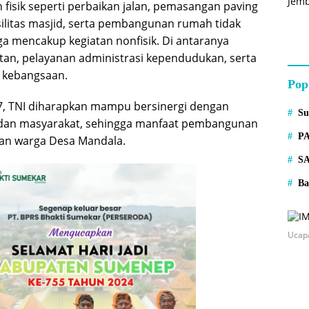
fisik seperti perbaikan jalan, pemasangan paving
fasilitas masjid, serta pembangunan rumah tidak
ga mencakup kegiatan nonfisik. Di antaranya
an, pelayanan administrasi kependudukan, serta
 kebangsaan.
Pop
7, TNI diharapkan mampu bersinergi dengan
S
dan masyarakat, sehingga manfaat pembangunan
P
kan warga Desa Mandala.
S
Ba
Ucap