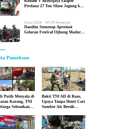
Kodam V Brawijaya Ekspor
Perdana 27 Ton Silase Jagung ke
Korea Selatan
9 Juni 2024
19129 Komentar
Dandim Sumenep Apresiasi
Gelaran Festival Ojhung Madura
di Batu Putih
ita Pameksan
h Putih Menyala di
Bakti TNI AD di Raas,
atan Karang, TNI
Upaya Tanpa Henti Cari
Warga Selesaikan
Sumber Air Bersih
pan Bersama
untuk Warga
Kepulauan