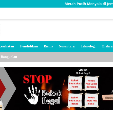
Merah Putih Menyala di Jembatan Karang, T
esehatan
Pendidikan
Bisnis
Nusantara
Teknologi
Olahra
Bangkalan