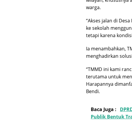
wilayah, khususnya 
warga.
“Akses jalan di Des
ke sekolah mengguna
tetapi karena kondisi
Ia menambahkan, TM
menghadirkan solusi
“TMMD ini kami ranc
terutama untuk mend
Harapannya dimanfaa
Bendi.
Baca Juga :
DPRD
Publik Bentuk T