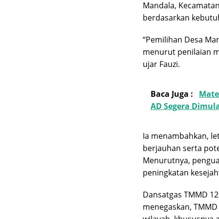
Mandala, Kecamatan 
berdasarkan kebutuh
“Pemilihan Desa Ma
menurut penilaian m
ujar Fauzi.
Baca Juga :
Mate
AD Segera Dimula
Ia menambahkan, let
berjauhan serta pote
Menurutnya, pengua
peningkatan kesejah
Dansatgas TMMD 127
menegaskan, TMMD k