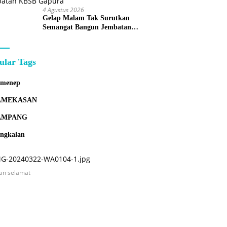
4 Agustus 2026
Gelap Malam Tak Surutkan
Semangat Bangun Jembatan
KBSB Gapura
ular Tags
umenep
AMEKASAN
AMPANG
ngkalan
an selamat