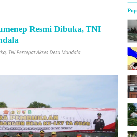
Pop
menep Resmi Dibuka, TNI
ndala
a, TNI Percepat Akses Desa Mandala