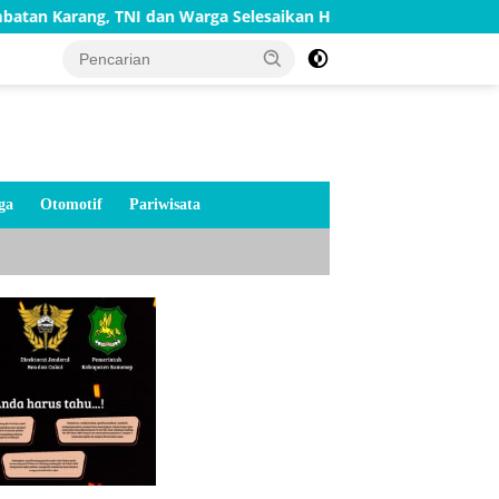
NI dan Warga Selesaikan Harapan Bersama
Bakti TNI AD
ga
Otomotif
Pariwisata