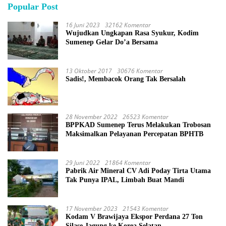
Popular Post
16 Juni 2023
32162 Komentar
Wujudkan Ungkapan Rasa Syukur, Kodim
Sumenep Gelar Do’a Bersama
13 Oktober 2017
30676 Komentar
Sadis!, Membacok Orang Tak Bersalah
28 November 2022
26523 Komentar
BPPKAD Sumenep Terus Melakukan Trobosan
Maksimalkan Pelayanan Percepatan BPHTB
29 Juni 2022
21864 Komentar
Pabrik Air Mineral CV Adi Poday Tirta Utama
Tak Punya IPAL, Limbah Buat Mandi
17 November 2023
21543 Komentar
Kodam V Brawijaya Ekspor Perdana 27 Ton
Silase Jagung ke Korea Selatan