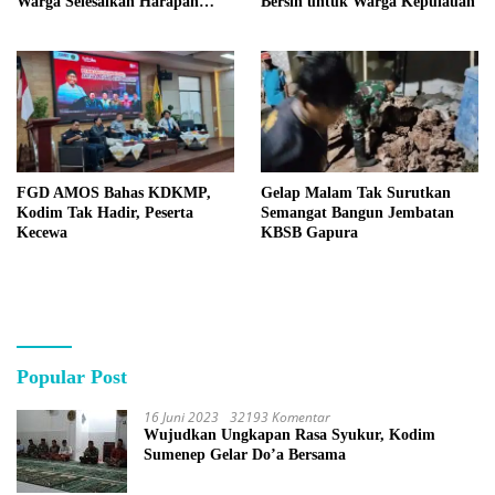
Warga Selesaikan Harapan
Bersih untuk Warga Kepulauan
Bersama
FGD AMOS Bahas KDKMP,
Gelap Malam Tak Surutkan
Kodim Tak Hadir, Peserta
Semangat Bangun Jembatan
Kecewa
KBSB Gapura
Popular Post
16 Juni 2023
32193 Komentar
Wujudkan Ungkapan Rasa Syukur, Kodim
Sumenep Gelar Do’a Bersama