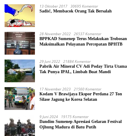
13 Oktober 2017
30695 Komentar
Sadis!, Membacok Orang Tak Bersalah
28 November 2022
26537 Komentar
BPPKAD Sumenep Terus Melakukan Trobosan
Maksimalkan Pelayanan Percepatan BPHTB
29 Juni 2022
21884 Komentar
Pabrik Air Mineral CV Adi Poday Tirta Utama
Tak Punya IPAL, Limbah Buat Mandi
17 November 2023
21560 Komentar
Kodam V Brawijaya Ekspor Perdana 27 Ton
Silase Jagung ke Korea Selatan
9 Juni 2024
19175 Komentar
Dandim Sumenep Apresiasi Gelaran Festival
Ojhung Madura di Batu Putih