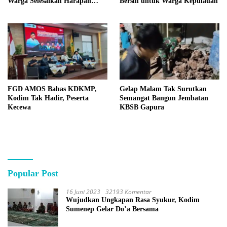
Warga Selesaikan Harapan
Bersih untuk Warga Kepulauan
Bersama
FGD AMOS Bahas KDKMP,
Gelap Malam Tak Surutkan
Kodim Tak Hadir, Peserta
Semangat Bangun Jembatan
Kecewa
KBSB Gapura
Popular Post
16 Juni 2023
32193 Komentar
Wujudkan Ungkapan Rasa Syukur, Kodim
Sumenep Gelar Do’a Bersama