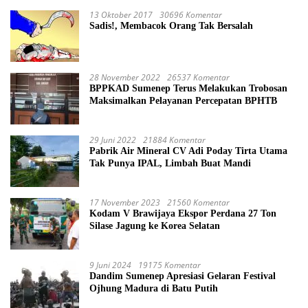
13 Oktober 2017
30696 Komentar
Sadis!, Membacok Orang Tak Bersalah
28 November 2022
26537 Komentar
BPPKAD Sumenep Terus Melakukan Trobosan
Maksimalkan Pelayanan Percepatan BPHTB
29 Juni 2022
21884 Komentar
Pabrik Air Mineral CV Adi Poday Tirta Utama
Tak Punya IPAL, Limbah Buat Mandi
17 November 2023
21560 Komentar
Kodam V Brawijaya Ekspor Perdana 27 Ton
Silase Jagung ke Korea Selatan
9 Juni 2024
19175 Komentar
Dandim Sumenep Apresiasi Gelaran Festival
Ojhung Madura di Batu Putih