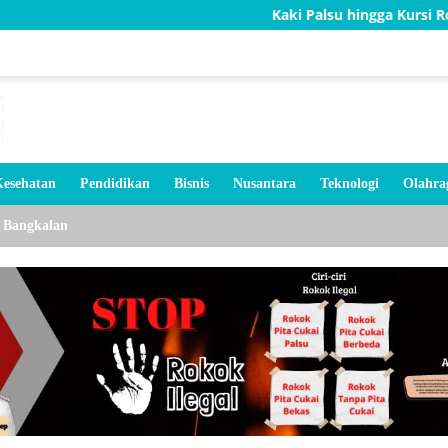
Kaki Palsu hingga Kursi Roda, Bakti TNI
esehatan
Pendidikan
Bisnis
Nusantara
Teknologi
Olahra
Bangkalan