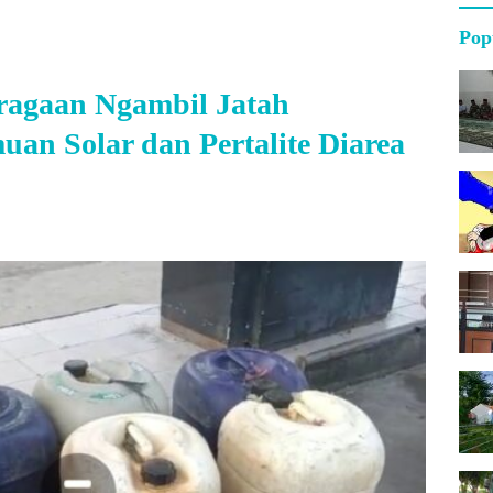
Pop
agaan Ngambil Jatah
an Solar dan Pertalite Diarea