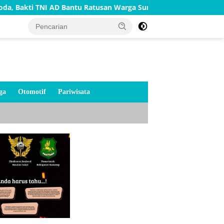
 AD Bantu Ratusan Warga Sumenep
TNI AD Bangun Rumah 
ga
Otomotif
Pariwisata