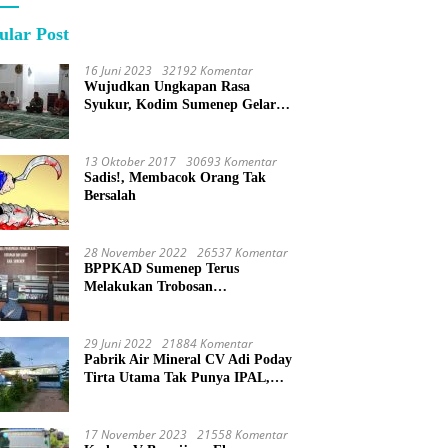
ular Post
16 Juni 2023
32192 Komentar
Wujudkan Ungkapan Rasa
Syukur, Kodim Sumenep Gelar
Do’a Bersama
13 Oktober 2017
30693 Komentar
Sadis!, Membacok Orang Tak
Bersalah
28 November 2022
26537 Komentar
BPPKAD Sumenep Terus
Melakukan Trobosan
Maksimalkan Pelayanan
Percepatan BPHTB
29 Juni 2022
21884 Komentar
Pabrik Air Mineral CV Adi Poday
Tirta Utama Tak Punya IPAL,
Limbah Buat Mandi
17 November 2023
21558 Komentar