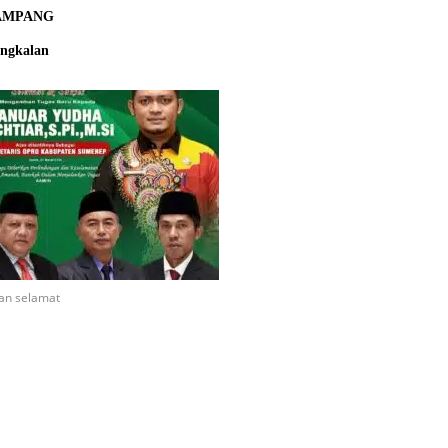
AMPANG
ngkalan
an selamat