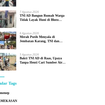
Warga Sumenep
7 Agustus 2026
TNI AD Bangun Rumah Warga
Tidak Layak Huni di Bluto
Sumenep
6 Agustus 2026
Merah Putih Menyala di
Jembatan Karang, TNI dan
Warga Selesaikan Harapan
Bersama
5 Agustus 2026
Bakti TNI AD di Raas, Upaya
Tanpa Henti Cari Sumber Air
Bersih untuk Warga Kepulauan
ular Tags
umenep
AMEKASAN