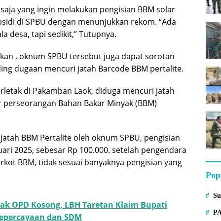
 saja yang ingin melakukan pengisian BBM solar
ubsidi di SPBU dengan menunjukkan rekom. “Ada
a desa, tapi sedikit,” Tutupnya.
kan , oknum SPBU tersebut juga dapat sorotan
ing dugaan mencuri jatah Barcode BBM pertalite.
letak di Pakamban Laok, diduga mencuri jatah
 perseorangan Bahan Bakar Minyak (BBM)
 jatah BBM Pertalite oleh oknum SPBU, pengisian
uari 2025, sebesar Rp 100.000. setelah pengendara
arkot BBM, tidak sesuai banyaknya pengisian yang
Pop
S
ak OPD Kosong, LBH Taretan Klaim Bupati
P
Kepercayaan dan SDM