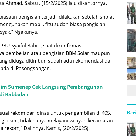
ata Ahmad, Sabtu , (15/2/2025) lalu dikantornya.
iasaan pengisian terjadi, dilakukan setelah sholat
 mengunakan mobil. “Itu sudah biasa pengisian
isyak,” Ngakunya.
PBU Syaiful Bahri , saat dikonfirmasi
 pembelian atau pengisian BBM Solar maupun
 yang diduga ditimbun sudah ada rekomendasi dari
 ada di Pasongsongan.
im Sumenep Cek Langsung Pembangunan
di Babbalan
esuai rekom dari dinas untuk pengambilan di 405,
Ber
disini, tidak hanya melayani wilayah kecamatan
da rekom,” Dalihnya, Kamis, (20/2/2025).