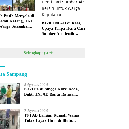
h Putih Menyala di
atan Karang, TNI
Bakti TNI AD di Raas,
Warga Selesaikan
Upaya Tanpa Henti Cari
pan Bersama
Sumber Air Bersih
untuk Warga
Kepulauan
Selengkapnya
ita Sampang
8 Agustus 2026
Kaki Palsu hingga Kursi Roda,
Bakti TNI AD Bantu Ratusan
Warga Sumenep
7 Agustus 2026
TNI AD Bangun Rumah Warga
Tidak Layak Huni di Bluto
Sumenep