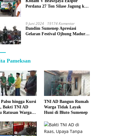
Kodam V Brawijaya Ekspor
Perdana 27 Ton Silase Jagung ke
Korea Selatan
9 Juni 2024
19174 Komentar
Dandim Sumenep Apresiasi
Gelaran Festival Ojhung Madura
di Batu Putih
ita Pameksan
 Palsu hingga Kursi
TNI AD Bangun Rumah
, Bakti TNI AD
Warga Tidak Layak
u Ratusan Warga
Huni di Bluto Sumenep
enep