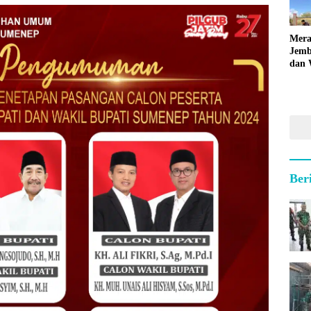
Mera
Jemb
dan 
Hara
Ber