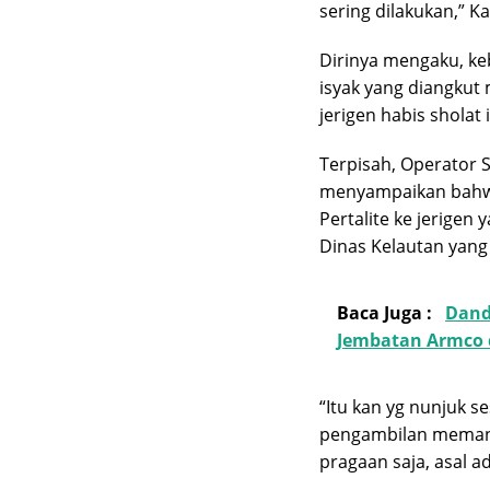
sering dilakukan,” K
Dirinya mengaku, keb
isyak yang diangkut
jerigen habis sholat 
Terpisah, Operator S
menyampaikan bahwa
Pertalite ke jerigen
Dinas Kelautan yang
Baca Juga :
Dand
Jembatan Armco 
“Itu kan yg nunjuk s
pengambilan memang 
pragaan saja, asal a