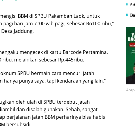
S
a mengisi BBM di SPBU Pakamban Laok, untuk
Ba
pagi hari jam 7 :00 wib pagi, sebesar Ro100 ribu,”
l Desa Jaddung,
 mengaku mengecek di kartu Barcode Pertamina,
0 ribu, melainkan sebesar Rp.445ribu.
 oknum SPBU bermain cara mencuri jatah
n hanya punya saya, tapi kendaraan yang lain,”
Ucap
ugikan oleh ulah di SPBU terdebut jatah
iambil dan disalah gunakan. Sebab, sangat
 perjalanan jatah BBM perharinya bisa habis
BM bersubsidi.