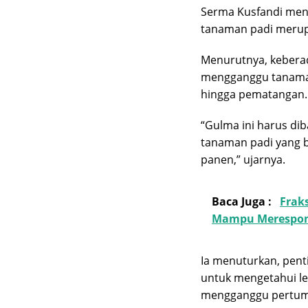
Serma Kusfandi men
tanaman padi merup
Menurutnya, keberad
mengganggu tanaman
hingga pematangan.
“Gulma ini harus di
tanaman padi yang 
panen,” ujarnya.
Baca Juga :
Frak
Mampu Merespon
Ia menuturkan, pen
untuk mengetahui le
mengganggu pertumb