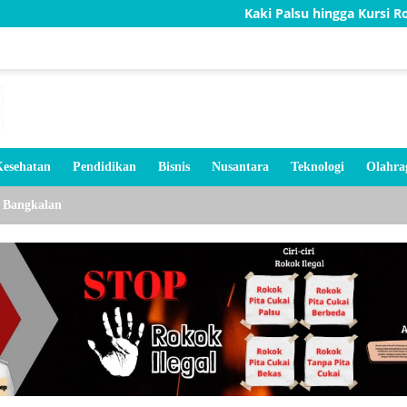
Kaki Palsu hingga Kursi Roda, Bakti TNI A
esehatan
Pendidikan
Bisnis
Nusantara
Teknologi
Olahra
Bangkalan