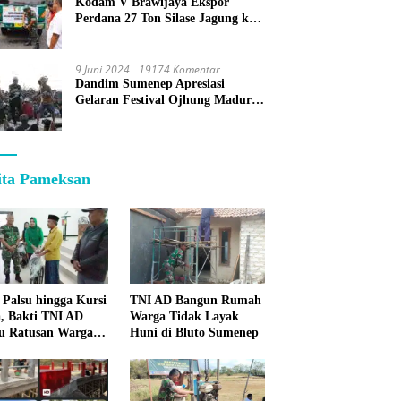
Kodam V Brawijaya Ekspor
Perdana 27 Ton Silase Jagung ke
Korea Selatan
9 Juni 2024
19174 Komentar
Dandim Sumenep Apresiasi
Gelaran Festival Ojhung Madura
di Batu Putih
ita Pameksan
 Palsu hingga Kursi
TNI AD Bangun Rumah
, Bakti TNI AD
Warga Tidak Layak
u Ratusan Warga
Huni di Bluto Sumenep
enep