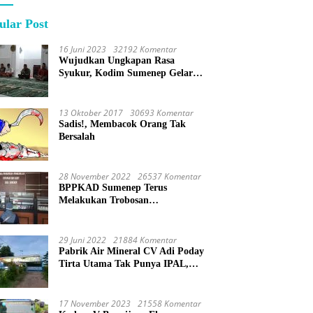
ular Post
16 Juni 2023
32192 Komentar
Wujudkan Ungkapan Rasa
Syukur, Kodim Sumenep Gelar
Do’a Bersama
13 Oktober 2017
30693 Komentar
Sadis!, Membacok Orang Tak
Bersalah
28 November 2022
26537 Komentar
BPPKAD Sumenep Terus
Melakukan Trobosan
Maksimalkan Pelayanan
Percepatan BPHTB
29 Juni 2022
21884 Komentar
Pabrik Air Mineral CV Adi Poday
Tirta Utama Tak Punya IPAL,
Limbah Buat Mandi
17 November 2023
21558 Komentar