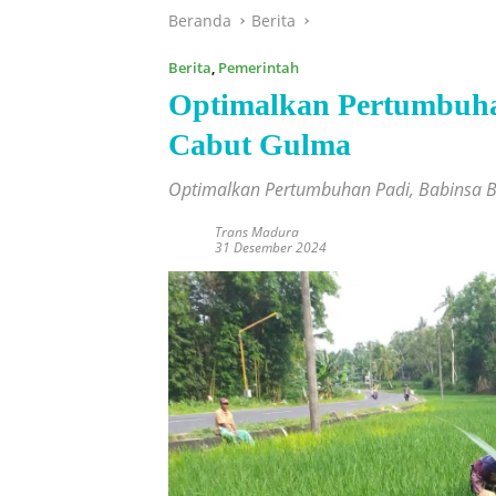
Beranda
Berita
Berita
,
Pemerintah
Optimalkan Pertumbuhan
Cabut Gulma
Optimalkan Pertumbuhan Padi, Babinsa B
Trans Madura
31 Desember 2024