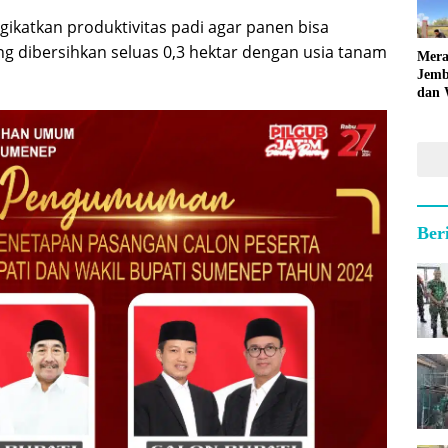
gikatkan produktivitas padi agar panen bisa
g dibersihkan seluas 0,3 hektar dengan usia tanam
Mera
Jemb
dan 
Hara
Ber