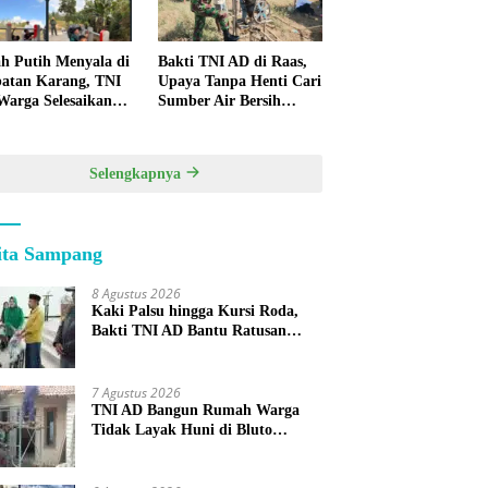
h Putih Menyala di
Bakti TNI AD di Raas,
atan Karang, TNI
Upaya Tanpa Henti Cari
Warga Selesaikan
Sumber Air Bersih
pan Bersama
untuk Warga
Kepulauan
Selengkapnya
ita Sampang
8 Agustus 2026
Kaki Palsu hingga Kursi Roda,
Bakti TNI AD Bantu Ratusan
Warga Sumenep
7 Agustus 2026
TNI AD Bangun Rumah Warga
Tidak Layak Huni di Bluto
Sumenep