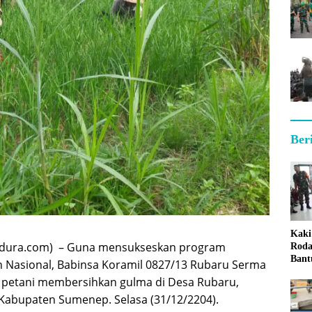
Ber
Kaki
dura.com) – Guna mensukseskan program
Roda
Bant
Nasional, Babinsa Koramil 0827/13 Rubaru Serma
Sum
petani membersihkan gulma di Desa Rubaru,
Kabupaten Sumenep. Selasa (31/12/2204).