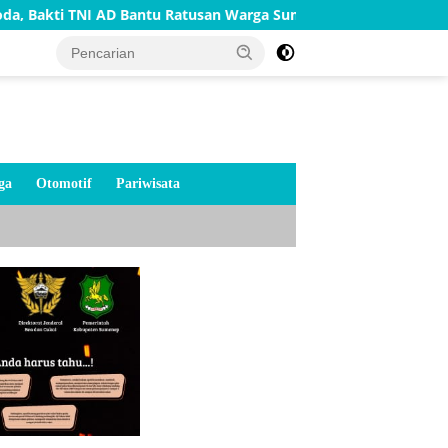
D Bantu Ratusan Warga Sumenep
TNI AD Bangun Rumah Wa
ga
Otomotif
Pariwisata