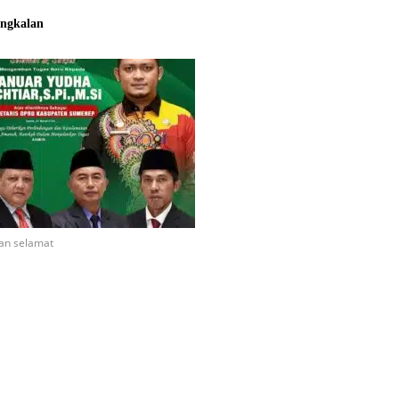
ngkalan
an selamat