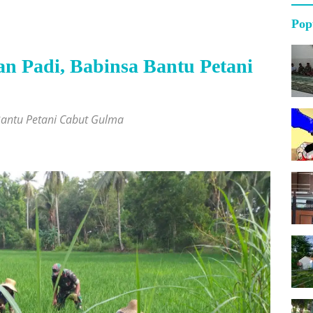
Pop
 Padi, Babinsa Bantu Petani
antu Petani Cabut Gulma