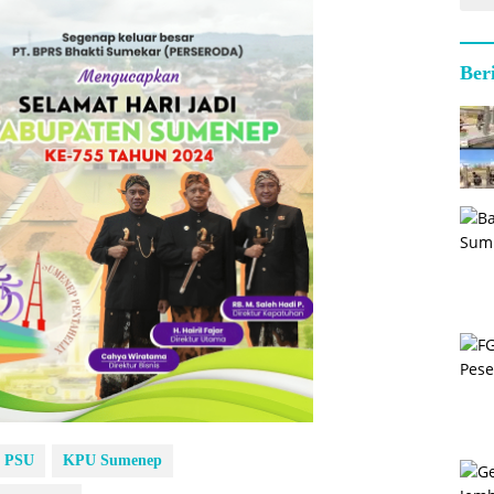
Ber
i PSU
KPU Sumenep