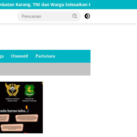
TNI dan Warga Selesaikan Harapan Bersama
Bakti TNI A
ga
Otomotif
Pariwisata