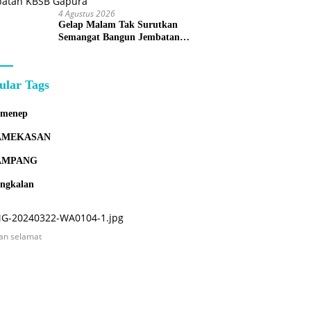
4 Agustus 2026
Gelap Malam Tak Surutkan
Semangat Bangun Jembatan
KBSB Gapura
ular Tags
umenep
AMEKASAN
AMPANG
ngkalan
an selamat