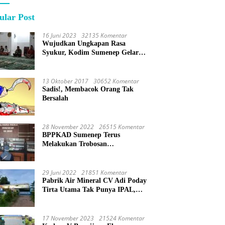
ular Post
16 Juni 2023
32135 Komentar
Wujudkan Ungkapan Rasa
Syukur, Kodim Sumenep Gelar
Do’a Bersama
13 Oktober 2017
30652 Komentar
Sadis!, Membacok Orang Tak
Bersalah
28 November 2022
26515 Komentar
BPPKAD Sumenep Terus
Melakukan Trobosan
Maksimalkan Pelayanan
Percepatan BPHTB
29 Juni 2022
21851 Komentar
Pabrik Air Mineral CV Adi Poday
Tirta Utama Tak Punya IPAL,
Limbah Buat Mandi
17 November 2023
21524 Komentar