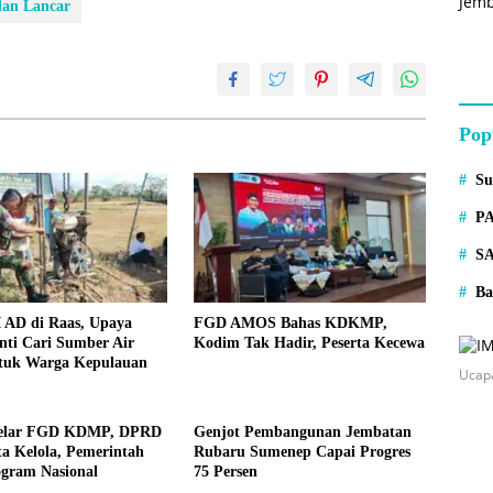
lan Lancar
Pop
S
P
S
Ba
 AD di Raas, Upaya
FGD AMOS Bahas KDKMP,
nti Cari Sumber Air
Kodim Tak Hadir, Peserta Kecewa
ntuk Warga Kepulauan
Ucap
lar FGD KDMP, DPRD
Genjot Pembangunan Jembatan
ta Kelola, Pemerintah
Rubaru Sumenep Capai Progres
ogram Nasional
75 Persen