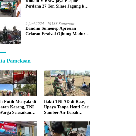
Kodam V Brawijaya Ekspor
Perdana 27 Ton Silase Jagung ke
Korea Selatan
9 Juni 2024
19133 Komentar
Dandim Sumenep Apresiasi
Gelaran Festival Ojhung Madura
di Batu Putih
ita Pameksan
h Putih Menyala di
Bakti TNI AD di Raas,
atan Karang, TNI
Upaya Tanpa Henti Cari
Warga Selesaikan
Sumber Air Bersih
pan Bersama
untuk Warga
Kepulauan