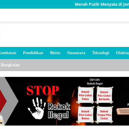
Merah Putih Menyala di Jembatan Karang, 
esehatan
Pendidikan
Bisnis
Nusantara
Teknologi
Olahra
Bangkalan