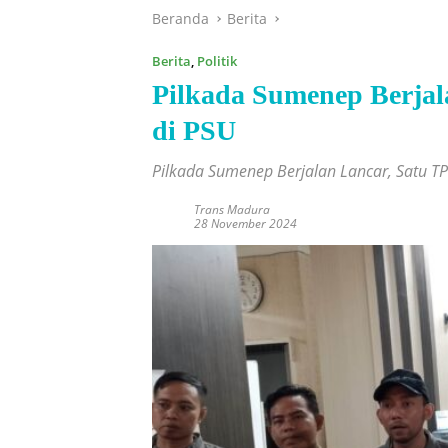
Beranda
Berita
Berita
,
Politik
Pilkada Sumenep Berjal
di PSU
Pilkada Sumenep Berjalan Lancar, Satu T
Trans Madura
28 November 2024