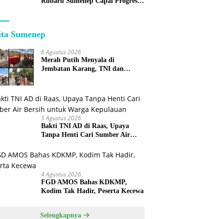
Rubaru Sumenep Capai Progres
75 Persen
ita Sumenep
6 Agustus 2026
Merah Putih Menyala di
Jembatan Karang, TNI dan
Warga Selesaikan Harapan
Bersama
5 Agustus 2026
Bakti TNI AD di Raas, Upaya
Tanpa Henti Cari Sumber Air
Bersih untuk Warga Kepulauan
4 Agustus 2026
FGD AMOS Bahas KDKMP,
Kodim Tak Hadir, Peserta Kecewa
Selengkapnya