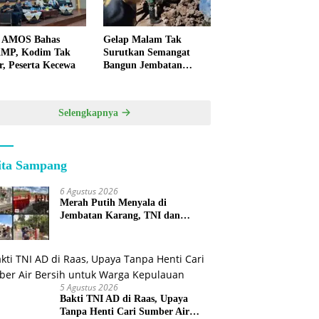
 AMOS Bahas
Gelap Malam Tak
MP, Kodim Tak
Surutkan Semangat
r, Peserta Kecewa
Bangun Jembatan
KBSB Gapura
Selengkapnya
ita Sampang
6 Agustus 2026
Merah Putih Menyala di
Jembatan Karang, TNI dan
Warga Selesaikan Harapan
Bersama
5 Agustus 2026
Bakti TNI AD di Raas, Upaya
Tanpa Henti Cari Sumber Air