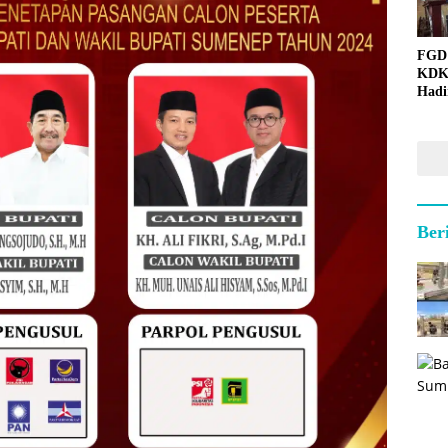
FGD
KDK
Hadi
Ber