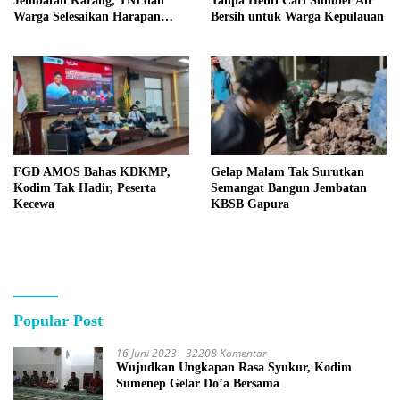
Jembatan Karang, TNI dan
Tanpa Henti Cari Sumber Air
Warga Selesaikan Harapan
Bersih untuk Warga Kepulauan
Bersama
FGD AMOS Bahas KDKMP,
Gelap Malam Tak Surutkan
Kodim Tak Hadir, Peserta
Semangat Bangun Jembatan
Kecewa
KBSB Gapura
Popular Post
16 Juni 2023
32208 Komentar
Wujudkan Ungkapan Rasa Syukur, Kodim
Sumenep Gelar Do’a Bersama