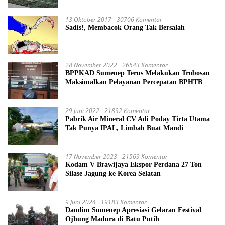
13 Oktober 2017
30706 Komentar
Sadis!, Membacok Orang Tak Bersalah
28 November 2022
26543 Komentar
BPPKAD Sumenep Terus Melakukan Trobosan
Maksimalkan Pelayanan Percepatan BPHTB
29 Juni 2022
21892 Komentar
Pabrik Air Mineral CV Adi Poday Tirta Utama
Tak Punya IPAL, Limbah Buat Mandi
17 November 2023
21569 Komentar
Kodam V Brawijaya Ekspor Perdana 27 Ton
Silase Jagung ke Korea Selatan
9 Juni 2024
19183 Komentar
Dandim Sumenep Apresiasi Gelaran Festival
Ojhung Madura di Batu Putih