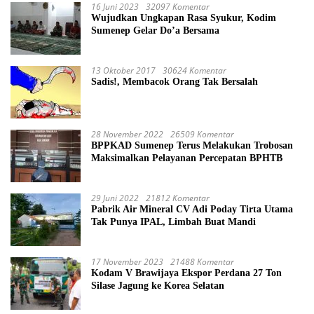
16 Juni 2023
32097 Komentar
Wujudkan Ungkapan Rasa Syukur, Kodim
Sumenep Gelar Do’a Bersama
13 Oktober 2017
30624 Komentar
Sadis!, Membacok Orang Tak Bersalah
28 November 2022
26509 Komentar
BPPKAD Sumenep Terus Melakukan Trobosan
Maksimalkan Pelayanan Percepatan BPHTB
29 Juni 2022
21812 Komentar
Pabrik Air Mineral CV Adi Poday Tirta Utama
Tak Punya IPAL, Limbah Buat Mandi
17 November 2023
21488 Komentar
Kodam V Brawijaya Ekspor Perdana 27 Ton
Silase Jagung ke Korea Selatan