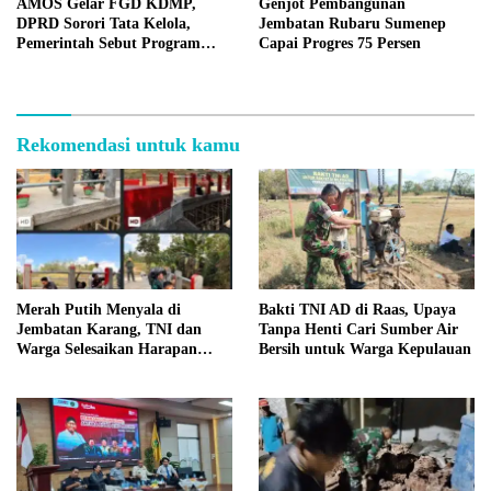
AMOS Gelar FGD KDMP,
Genjot Pembangunan
DPRD Sorori Tata Kelola,
Jembatan Rubaru Sumenep
Pemerintah Sebut Program
Capai Progres 75 Persen
Nasional
Rekomendasi untuk kamu
Merah Putih Menyala di
Bakti TNI AD di Raas, Upaya
Jembatan Karang, TNI dan
Tanpa Henti Cari Sumber Air
Warga Selesaikan Harapan
Bersih untuk Warga Kepulauan
Bersama