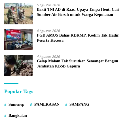
5 Agustus 2026
Bakti TNI AD di Raas, Upaya Tanpa Henti Cari
Sumber Air Bersih untuk Warga Kepulauan
4 Agustus 2026
FGD AMOS Bahas KDKMP, Kodim Tak Hadir,
Peserta Kecewa
4 Agustus 2026
Gelap Malam Tak Surutkan Semangat Bangun
Jembatan KBSB Gapura
Popular Tags
Sumenep
PAMEKASAN
SAMPANG
Bangkalan