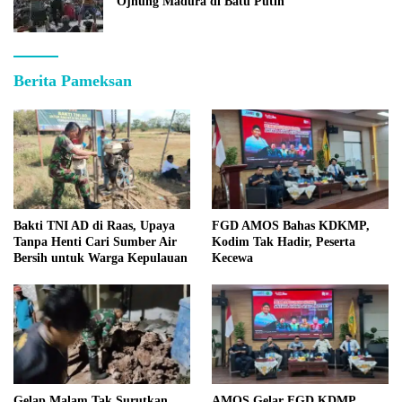
Ojhung Madura di Batu Putih
Berita Pameksan
Bakti TNI AD di Raas, Upaya
FGD AMOS Bahas KDKMP,
Tanpa Henti Cari Sumber Air
Kodim Tak Hadir, Peserta
Bersih untuk Warga Kepulauan
Kecewa
Gelap Malam Tak Surutkan
AMOS Gelar FGD KDMP,