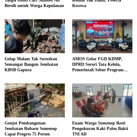
Tanpa Henti Cari Sumber Air
Kodim Tak Hadir, Peserta
Bersih untuk Warga Kepulauan
Kecewa
Gelap Malam Tak Surutkan
AMOS Gelar FGD KDMP,
Semangat Bangun Jembatan
DPRD Sorori Tata Kelola,
KBSB Gapura
Pemerintah Sebut Program
Nasional
Genjot Pembangunan
Enam Warga Sumenep Ikuti
Jembatan Rubaru Sumenep
Pengukuran Kaki Palsu Bakti
Capai Progres 75 Persen
TNI AD