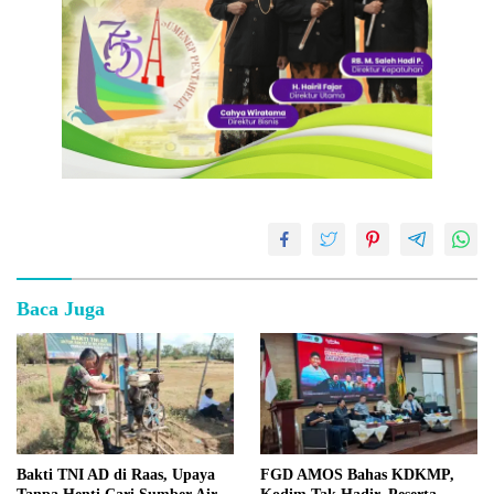
Baca Juga
Bakti TNI AD di Raas, Upaya
FGD AMOS Bahas KDKMP,