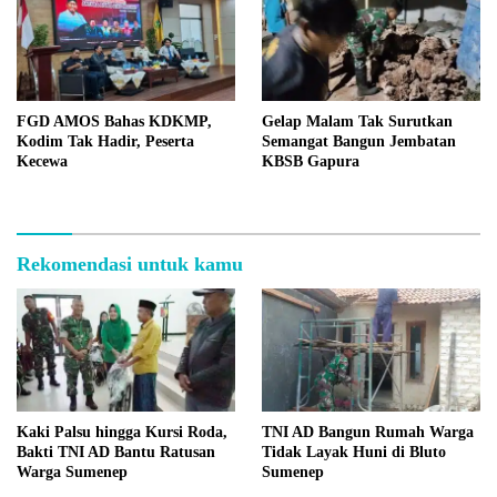
FGD AMOS Bahas KDKMP,
Gelap Malam Tak Surutkan
Kodim Tak Hadir, Peserta
Semangat Bangun Jembatan
Kecewa
KBSB Gapura
Rekomendasi untuk kamu
Kaki Palsu hingga Kursi Roda,
TNI AD Bangun Rumah Warga
Bakti TNI AD Bantu Ratusan
Tidak Layak Huni di Bluto
Warga Sumenep
Sumenep