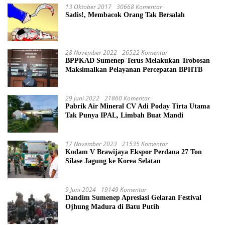
13 Oktober 2017
30668 Komentar
Sadis!, Membacok Orang Tak Bersalah
28 November 2022
26522 Komentar
BPPKAD Sumenep Terus Melakukan Trobosan
Maksimalkan Pelayanan Percepatan BPHTB
29 Juni 2022
21860 Komentar
Pabrik Air Mineral CV Adi Poday Tirta Utama
Tak Punya IPAL, Limbah Buat Mandi
17 November 2023
21535 Komentar
Kodam V Brawijaya Ekspor Perdana 27 Ton
Silase Jagung ke Korea Selatan
9 Juni 2024
19149 Komentar
Dandim Sumenep Apresiasi Gelaran Festival
Ojhung Madura di Batu Putih