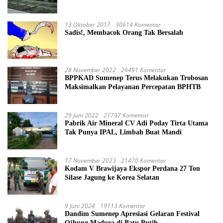
13 Oktober 2017
30614 Komentar
Sadis!, Membacok Orang Tak Bersalah
28 November 2022
26491 Komentar
BPPKAD Sumenep Terus Melakukan Trobosan
Maksimalkan Pelayanan Percepatan BPHTB
29 Juni 2022
21797 Komentar
Pabrik Air Mineral CV Adi Poday Tirta Utama
Tak Punya IPAL, Limbah Buat Mandi
17 November 2023
21470 Komentar
Kodam V Brawijaya Ekspor Perdana 27 Ton
Silase Jagung ke Korea Selatan
9 Juni 2024
19113 Komentar
Dandim Sumenep Apresiasi Gelaran Festival
Ojhung Madura di Batu Putih